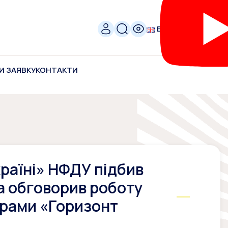
ENG
И ЗАЯВКУ
КОНТАКТИ
країні» НФДУ підбив
та обговорив роботу
грами «Горизонт