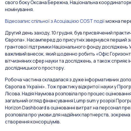
свого боку Оксана Бережна, Національна координатор
номінування.
Відеозапис спільної з Асоціацією COST події
можна пере
Другий день заходу, 10 грудня, був присвячений практи
Європа». Насамперед до присутніх звернувся перший з
грантової підтримки Національного фонду досліджень У
важливий внесок, який щоденно робить «Офіс Горизонт Є
вітчизняних сфер науки та досліджень, а також сприяє 
дослідницького простору.
Робоча частина складалася з дуже інформативних допов
Європа в Україні». Тож практику відкритої науки у Пр
Лісова. Надія Наумова розповіла про процес оцінювання 
загальний огляд фінансування Lump sum у розрізі Прогр
Horizon Dashboard в оцінюванні витрат на персонал пре
розповіла про умови для надійних партнерств, зокрем
створення консорціумів.