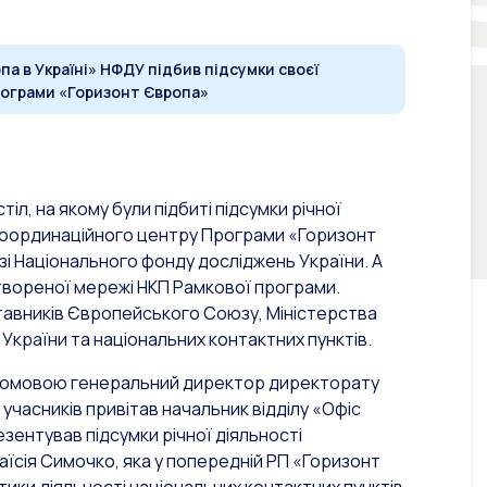
па в Україні» НФДУ підбив підсумки своєї
рограми «Горизонт Європа»
іл, на якому були підбиті підсумки річної
к Координаційного центру Програми «Горизонт
зі Національного фонду досліджень України. А
твореної мережі НКП Рамкової програми.
ставників Європейського Союзу, Міністерства
 України та національних контактних пунктів.
ю промовою генеральний директор директорату
учасників привітав начальник відділу «Офіс
зентував підсумки річної діяльності
аїсія Симочко, яка у попередній РП «Горизонт