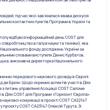
ики діяльності національних контактних пунктів
відей, під час якої зав’язалася жвава дискусія
ьних контактних пунктів Програми в Україні та
столу відбувся інформаційний день COST для
співробітництво в галузі науки та техніки), яка
 Національного фонду досліджень України за
вітальними словами виступили Денис Курбатов,
олоцька, виконавча директорка Національного
женню передового наукового досвіду в Європі
д де Брюін. Щодо окремих аспектів участі в Діях
ка з питань управління Асоціації COST Саломе
сті в Діях COST для Програми «Горизонт Європа»
наукової комунікації в проєкті COST CA22147
ту проєкту COST CA23147 Олексій Турута. Зі