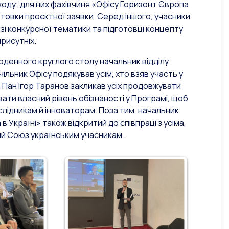
заходу: для них фахівчиня «Офісу Горизонт Європа
отовки проєктної заявки. Серед іншого, учасники
зі конкурсної тематики та підготовці концепту
рисутніх.
оденного круглого столу начальник відділу
ільник Офісу подякував усім, хто взяв участь у
. Пан Ігор Таранов закликав усіх продовжувати
ати власний рівень обізнаності у Програмі, щоб
слідникам й інноваторам. Поза тим, начальник
в Україні» також відкритий до співпраці з усіма,
ий Союз українським учасникам.