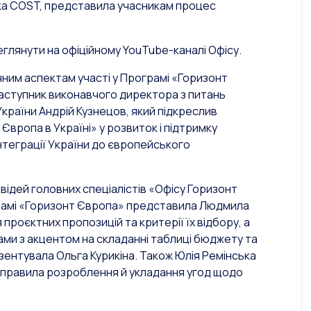
ка COST, представила учасникам процес
глянути на офіційному YouTube-каналі Офісу.
чним аспектам участі у Програмі «Горизонт
аступник виконавчого директора з питань
країни Андрій Кузнецов, який підкреслив
вропа в Україні» у розвиток і підтримку
інтеграції України до європейського
ідей головних спеціалістів «Офісу Горизонт
ограмі «Горизонт Європа» представила Людмила
проєктних пропозицій та критерії їх відбору, а
ами з акцентом на складанні таблиці бюджету та
зентувала Ольга Курикіна. Також Юлія Ремінська
а правила розроблення й укладання угод щодо