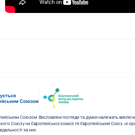
пейським Союзом. Висловлені погляди та думки належать виключн
ого Союзу чи Європейської комісії. Ні Європейський Союз, ні орг
відальності за них.