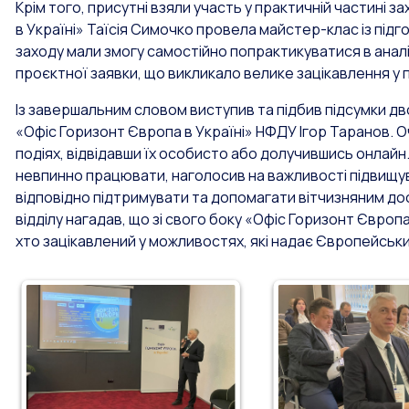
Крім того, присутні взяли участь у практичній частині 
в Україні» Таїсія Симочко провела майстер-клас із підг
заходу мали змогу самостійно попрактикуватися в аналі
проєктної заявки, що викликало велике зацікавлення у п
Із завершальним словом виступив та підбив підсумки дв
«Офіс Горизонт Європа в Україні» НФДУ Ігор Таранов. Оч
подіях, відвідавши їх особисто або долучившись онлайн
невпинно працювати, наголосив на важливості підвищув
відповідно підтримувати та допомагати вітчизняним до
відділу нагадав, що зі свого боку «Офіс Горизонт Європа 
хто зацікавлений у можливостях, які надає Європейськ