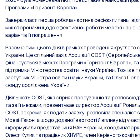
2020» була номінована НКП, представила найкращі практ
Програми «Горизонт Європа».
Завершилася перша робоча частина сесією питань і відпо
між сторонами щодо ефективної роботи мережі націонал
варіантів її покращення.
Разом із тим, цього дня в рамках проведення круглого 
України. Це спільний захід Асоціації COST (Європейське 
фінансується в межах Програми «Горизонт Європа», та
підтримки Міністерства освіти і науки України. Тож із 
заступник Міністра освіти і науки України, та Ольга П
фонду досліджень України.
Діяльність COST, яка сприяє просуванню та розповсюд
та за її межами, презентував директор Асоціації Рональ
COST, зокрема, як подати заявку, розповіла спеціаліст
Моезі-Гакон, а щодо доданої вартості й впливу від уча
інформували представниця НАН України, координаторка 
Олеся Кулик та працівник ХНУРЕ, член Керівного коміте