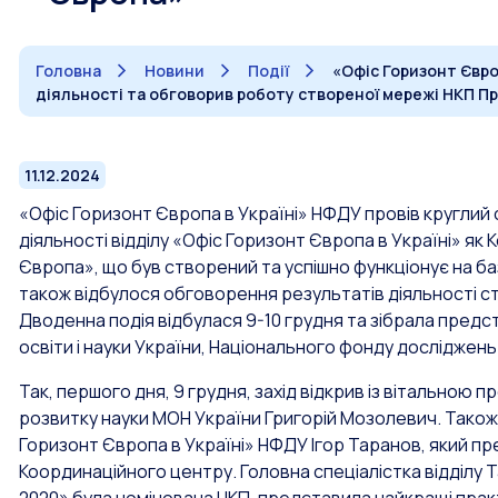
Головна
Новини
Події
«Офіс Горизонт Євро
діяльності та обговорив роботу створеної мережі НКП П
11.12.2024
«Офіс Горизонт Європа в Україні» НФДУ провів круглий ст
діяльності відділу «Офіс Горизонт Європа в Україні» я
Європа», що був створений та успішно функціонує на ба
також відбулося обговорення результатів діяльності с
Дводенна подія відбулася 9-10 грудня та зібрала пред
освіти і науки України, Національного фонду досліджень
Так, першого дня, 9 грудня, захід відкрив із вітально
розвитку науки МОН України Григорій Мозолевич. Також 
Горизонт Європа в Україні» НФДУ Ігор Таранов, який пре
Координаційного центру. Головна спеціалістка відділу Т