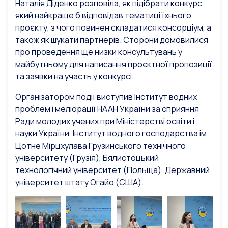
Наталія Діденко розповіла, як підібрати конкурс,
який найкраще б відповідав тематиці їхнього
проєкту, з чого повинен складатися консорціум, а
також як шукати партнерів. Сторони домовилися
про проведення ще низки консультувань у
майбутньому для написання проєктної пропозиції
та заявки на участь у конкурсі.
Організатором події виступив Інститут водних
проблем і меліорації НААН України за сприяння
Ради молодих учених при Міністерстві освіти і
науки України, Інститут водного господарства ім.
Цотне Мірцхулава Грузинського технічного
університету (Грузія), Бялистоцький
технологічний університет (Польща), Державний
університет штату Огайо (США).