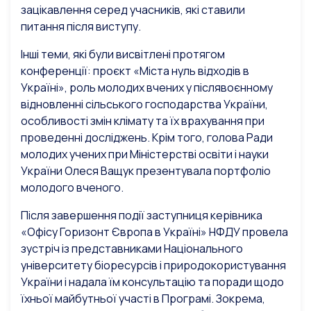
зацікавлення серед учасників, які ставили
питання після виступу.
Інші теми, які були висвітлені протягом
конференції: проєкт «Міста нуль відходів в
Україні», роль молодих вчених у післявоєнному
відновленні сільського господарства України,
особливості змін клімату та їх врахування при
проведенні досліджень. Крім того, голова Ради
молодих учених при Міністерстві освіти і науки
України Олеся Ващук презентувала портфоліо
молодого вченого.
Після завершення події заступниця керівника
«Офісу Горизонт Європа в Україні» НФДУ провела
зустріч із представниками Національного
університету біоресурсів і природокористування
України і надала їм консультацію та поради щодо
їхньої майбутньої участі в Програмі. Зокрема,