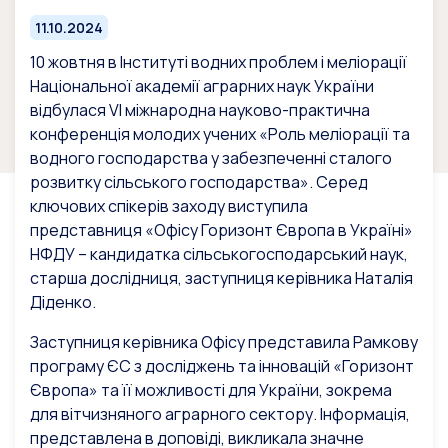
11.10.2024
10 жовтня в Інституті водних проблем і меліорації
Національної академії аграрних наук України
відбулася VІ міжнародна науково-практична
конференція молодих учених «Роль меліорації та
водного господарства у забезпеченні сталого
розвитку сільського господарства». Серед
ключових спікерів заходу виступила
представниця «Офісу Горизонт Європа в Україні»
НФДУ – кандидатка сільськогосподарський наук,
старша дослідниця, заступниця керівника Наталія
Діденко.
Заступниця керівника Офісу представила Рамкову
програму ЄС з досліджень та інновацій «Горизонт
Європа» та її можливості для України, зокрема
для вітчизняного аграрного сектору. Інформація,
представлена в доповіді, викликала значне