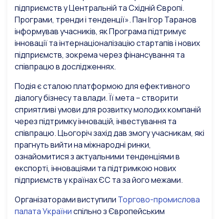
підприємств у Центральній та Східній Європі.
Програми, тренди і тенденції». Пан Ігор Таранов
інформував учасників, як Програма підтримує
інновації та інтернаціоналізацію стартапів і нових
підприємств, зокрема через фінансування та
співпрацю в дослідженнях.
Подія є сталою платформою для ефективного
діалогу бізнесу та влади. Її мета – створити
сприятливі умови для розвитку молодих компаній
через підтримку інновацій, інвестування та
співпрацю. Цьогоріч захід дав змогу учасникам, які
прагнуть вийти на міжнародні ринки,
ознайомитися з актуальними тенденціями в
експорті, інноваціями та підтримкою нових
підприємств у країнах ЄС та за його межами.
Організаторами виступили
Торгово-промислова
палата України
спільно з Європейським