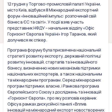
12 грудня у Торгово-промисловій палаті України,
місто Київ, відбувся ІІІ Міжнародний експортний
форум «Інноваційний імпульс: розпочинай свій
бізнес в ЄС та світі». У події взяв участь
представник НФДУ – начальник відділу «Офіс
Горизонт Європа в Україні» Ігор Таранов, який
долучився як спікер.
Програма форуму була присвячена національній
стратегії розвитку експорту, державній політиці
розвитку інновацій, стартапів та інноваційного
бізнесу, визначенню нових механізмів підтримки
національних експортерів, а також національним
та міжнародним програмам. Серед міжнародних
програм підтримки, власне, і Рамкова програма
Європейського Союзу з досліджень та інновацій
«Горизонт Європа», про яку розповів керівник
Офісу в рамках дискусійної панелі «Вплив
інновацій на міжнародний експорт новостворених