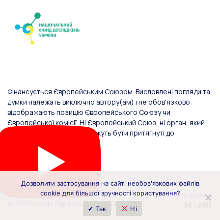
Фінансується Європейським Союзом. Висловлені погляди та
думки належать виключно автору(ам) і не обов'язково
відображають позицію Європейського Союзу чи
Європейської комісії. Ні Європейський Союз, ні орган, який
надав фінансування, не можуть бути притягнуті до
відповідальності за них.
Дозволити застосування на сайті необов'язкових файлів
cookie для більшої зручності користування?
© 2026 «Офіс Горизонт Європа в Україні»
✔ Так
Ні