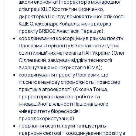
школи економіки (проректор з міжнародної
співпраці КШЕ Костянтин Кириченко,
директорка Центру демократичної стійкості
КШЕ Олександра Койдель, менеджерка
проєкту BRIDGE Анастасія Терещук);
координування консорціуму в рамках поєкту
Програми «Горизонту Європа» Інститутом
сцинтиляційних матеріалів НАН України (Олег
Сідлецький, завідувач відділу технології
вирощування монокристалів ІСМА);
координування проєкту Програми, що
підсилює наукову спроможність і трансфер
практик в агроекології (Оксана Тонха,
проректорка з наукової роботи та
інноваційної діяльності Національного
університету біоресурсів і
природокористування);
поєднання освіти, науки та індустрії в
ядерному секторі – координування проєкту в