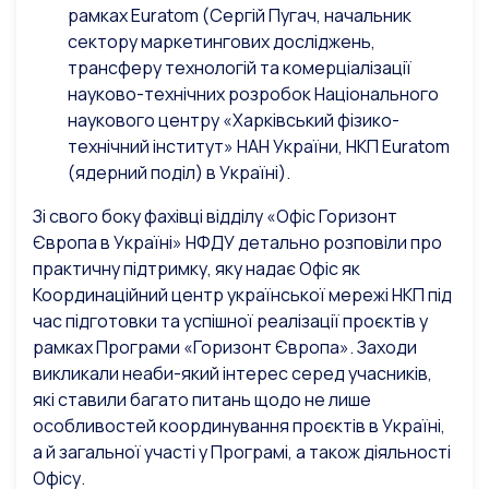
рамках Euratom (Сергій Пугач, начальник
сектору маркетингових досліджень,
транcферу технологій та комерціалізації
науково-технічних розробок Національного
наукового центру «Харківський фізико-
технічний інститут» НАН України, НКП Euratom
(ядерний поділ) в Україні).
Зі свого боку фахівці
відділу «Офіс Горизонт
Європа в Україні» НФДУ
детально розповіли про
практичну підтримку, яку надає Офіс як
Координаційний центр української мережі НКП під
час підготовки та успішної реалізації проєктів у
рамках Програми «Горизонт Європа».
Заходи
викликали неаби-який інтерес серед учасників,
які ставили багато питань щодо не лише
особливостей координування проєктів в Україні,
а й загальної участі у Програмі, а також діяльності
Офісу.