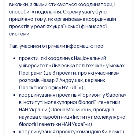
виклики, з якими стикаються координатори, і
способи їх подолання. Окрему увагу було
приділено тому, як організована координація
проєктів у реаліях української фінансової
системи.
Так, учасники отримали інформацію про:
проєкти, які координує Національний
університет «Львівська політехніка» у межах
Програми (це 3 проєкти, про які учасникам
розповів Назарій Андрущак, керівник
Проєктного офісу НУ «ЛП»);
координування проєктів «Горизонту Європа»
в Інституті молекулярної біології і генетики
НАН України (Олена Мошинець, провідна
наукова співробітниця Інститут молекулярної
біології і генетики НАН України);
координування проєкту командою Київської