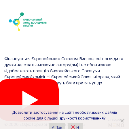
Фінансується Європейським Союзом. Висловлені погляди та
думки належать виключно автору(ам) і не обов'язково
відображають позицію Європейського Союзу чи
Європейської комісії. Ні Європейський Союз, ні орган, який
надав фінансування, не можуть бути притягнуті до
відповідальності за них.
Дозволити застосування на сайті необов'язкових файлів
cookie для більшої зручності користування?
© 2026 «Офіс Горизонт Європа в Україні»
✔ Так
Ні