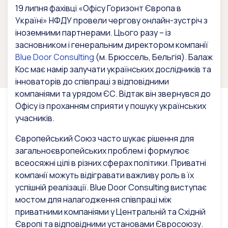
19 липня фахівці «Офісу Горизонт Європа в
Україні» НФДУ провели чергову онлайн-зустріч з
іноземними партнерами. Цього разу – із
засновником і генеральним директором компанії
Blue Door Consulting
(м. Брюссель, Бельгія). Балаж
Кос має намір залучати українських дослідників та
інноваторів до співпраці з відповідними
компаніями та урядом ЄС. Відтак він звернувся до
Офісу із проханням сприяти у пошуку українських
учасників.
Європейський Союз часто шукає рішення для
загальноєвропейських проблем і формулює
всеосяжні цілі в різних сферах політики. Приватні
компанії можуть відігравати важливу роль в їх
успішній реалізації. Blue Door Consulting виступає
мостом для налагодження співпраці між
приватними компаніями у Центральній та Східній
Європі та відповідними установами Євросоюзу.