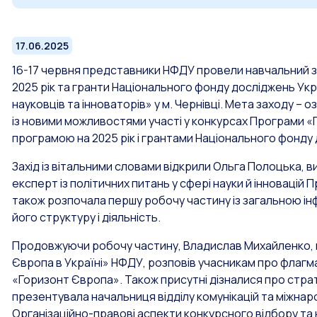
17.06.2025
16-17 червня представники НФДУ провели навчальний з
2025 рік та гранти Національного фонду досліджень Укр
науковців та інноваторів» у м. Чернівці. Мета заходу – 
із новими можливостями участі у конкурсах Програми 
програмою на 2025 рік і грантами Національного фонду 
Захід із вітальними словами відкрили Ольга Полоцька,
експерт із політичних питань у сфері науки й інновацій
також розпочала першу робочу частину із загальною і
його структуру і діяльність.
Продовжуючи робочу частину, Владислав Михайленко, го
Європа в Україні» НФДУ, розповів учасникам про флагма
«Горизонт Європа».
Також присутні дізналися про страт
презентувала начальниця відділу комунікацій та міжна
Організаційно-правові аспекти конкурсного відбору та