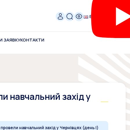
ENG
И ЗАЯВКУ
КОНТАКТИ
и навчальний захід у
ровели навчальний захід у Чернівцях (день І)