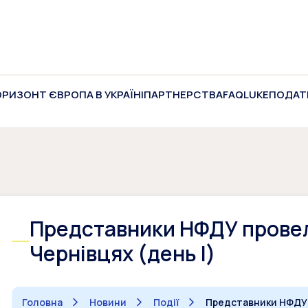
ОРИЗОНТ ЄВРОПА В УКРАЇНІ
ПАРТНЕРСТВА
FAQ
LUKE
ПОДАТ
Представники НФДУ провел
Чернівцях (день І)
Головна
Новини
Події
Представники НФДУ п