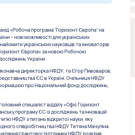
ахід «Робоча програма “Горизонт Європа” на
аїни – нові можливості для українських
ознайомити українських науковців та інноваторів
«Горизонт Європа» за новою Робочою
досліджень України.
 виконавча директорка НФДУ, та Єгор Пивоваров,
 Представництва ЄС в Україні. Очільниця НФДУ
нформацією про Національний фонд досліджень,
ловний спеціаліст відділу «Офіс Горизонт
нську програму ЄС із досліджень та інновацій
егію НФДУ з питань відкритої науки, яку
родного співробітництва НФДУ Тетяна Мачуліна.
 надання грантової підтримки НФДУ розкрив