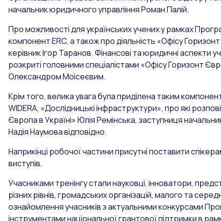
начальник юридичного управління Роман Палій.
Про можливості для українських учених у рамках Прогр
компонент ERC, а також про діяльність «Офісу Горизонт
керівник Ігор Таранов. Фінансові та юридичні аспекти у
розкриті головними спеціалістами «Офісу Горизонт Євр
Олександром Моісеєвим.
Крім того, велика увага була приділена таким компонен
WIDERA, «Дослідницькі інфраструктури», про які розпові
Європа в Україні» Юлія Ремінська, заступниця начальника
Надія Наумова відповідно.
Наприкінці робочої частини присутні поставити спікерам
виступів.
Учасниками тренінгу стали науковці, інноватори, предст
різних рівнів, громадських організацій, малого та сере
ознайомлення учасників з актуальними конкурсами Прог
інструментами національної грантової підтримки в рам