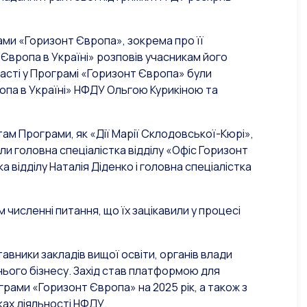
ами «Горизонт Європа», зокрема про її
 Європа в Україні» розповів учасникам його
часті у Програмі «Горизонт Європа» були
опа в Україні» НФДУ Ольгою Курикіною та
там Програми, як «Дії Марії Склодовської-Кюрі»,
ли головна спеціалістка відділу «Офіс Горизонт
 відділу Наталія Діденко і головна спеціалістка
 численні питання, що їх зацікавили у процесі
авники закладів вищої освіти, органів влади
днього бізнесу. Захід став платформою для
рами «Горизонт Європа» на 2025 рік, а також з
ках діяльності НФДУ.