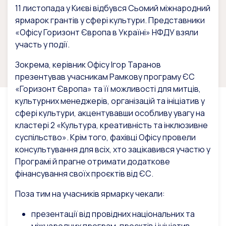
11 листопада у Києві відбувся Сьомий міжнародний
ярмарок грантів у сфері культури. Представники
«Офісу Горизонт Європа в Україні» НФДУ взяли
участь у події.
Зокрема, керівник Офісу Ігор Таранов
презентував учасникам Рамкову програму ЄС
«Горизонт Європа» та її можливості для митців,
культурних менеджерів, організацій та ініціатив у
сфері культури, акцентувавши особливу увагу на
кластері 2 «Культура, креативність та інклюзивне
суспільство». Крім того, фахівці Офісу провели
консультування для всіх, хто зацікавився участю у
Програмі й прагне отримати додаткове
фінансування своїх проєктів від ЄС.
Поза тим на учасників ярмарку чекали:
презентації від провідних національних та