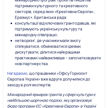
міжнародних програм, проєктів і ініціатив
підтримки культурного та креативного
секторів, серед яких «Креативна Європа»,
Еразмус+, Британська рада;
консультації від ключових грантодавців, які
підтримують українську культуру та
міжнародну співпрацю;
нетворкінг, де учасники мали змогу
спілкуватися, обмінюватися ідеями,
дискутувати, ділитися найкращими
практиками і найважливіше – започатковувати
нові партнерства.
Нагадаємо
, що працівники «Офісу Горизонт
Європа в Україні» вже вдруге долучилися до
заходу в ролі експертів.
Міжнародний ярмарок грантів у сфері культури є
найбільшою щорічною подією, яку організовує
бюро програми ЄС «Креативна Європа» в Україні