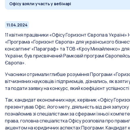
Офісу взяли участь у вебінарі
11.04.2024
11 квітня працівники «Офісу Горизонт Європа в Україні» 
«Програма «Горизонт Європа» для українського бізнесу
консалтинг «Параграф» та ТОВ «Кроу Михайленко» для 
України, був присвячений Рамковій програмі Європейсь
Європа».
Учасники отримали глибше розуміння Програми «Гориз
вітчизняних науковців і підприємців, дізнались, як взят
та подати заявку на конкурс, який коефіцієнт успішност
Так, кандидат економічних наук, керівник «Офісу Гориз
презентував Офіс, його мету, діяльність від дня запуску
познайомив зі спеціалістами за сферами їхньої компетенц
права, головна спеціалістка Офісу розповіла про прави
акцентом на юридичних аспектах Програми. Кандидат ю