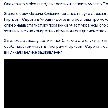
Олександр Моісеєв подав практичні аспекти участі у Пр
Зі свого боку Максим Колісник, кандидат наук з державн
Горизонт Європа в Україні» детально розповів про можл
спікер навів статистику показників участі українського
зупинившись на конкретних вітчизняних підприємствах, 
Загалом до заходу долучилися близько ста слухачів, як
особливостей участі в Програмі «Горизонт Європа», оск
викликали велике зацікавлення.