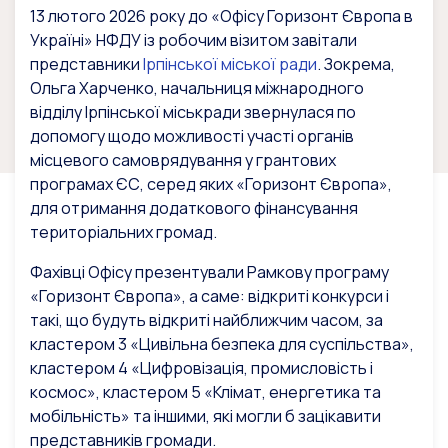
13 лютого 2026 року до «Офісу Горизонт Європа в
Україні» НФДУ із робочим візитом завітали
представники
Ірпінської міської ради
. Зокрема,
Ольга Харченко, начальниця міжнародного
відділу Ірпінської міськради звернулася по
допомогу щодо можливості участі органів
місцевого самоврядування у грантових
програмах ЄС, серед яких «Горизонт Європа»,
для отримання додаткового фінансування
територіальних громад.
Фахівці Офісу презентували Рамкову програму
«Горизонт Європа», а саме: відкриті конкурси і
такі, що будуть відкриті найближчим часом, за
кластером 3 «Цивільна безпека для суспільства»,
кластером 4 «Цифровізація, промисловість і
космос», кластером 5 «Клімат, енергетика та
мобільність» та іншими, які могли б зацікавити
представників громади.