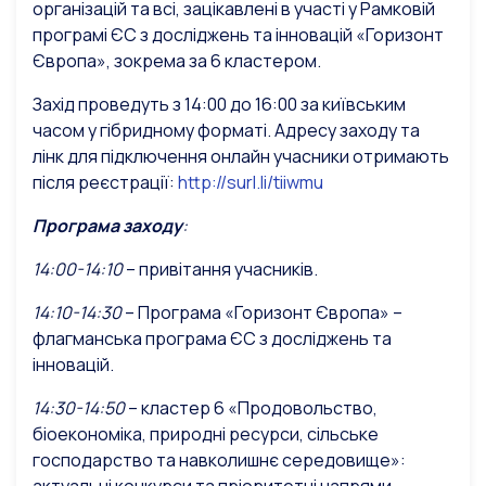
організацій та всі, зацікавлені в участі у Рамковій
програмі ЄС з досліджень та інновацій «Горизонт
Європа», зокрема за 6 кластером.
Захід проведуть з 14:00 до 16:00 за київським
часом у гібридному форматі. Адресу заходу та
лінк для підключення онлайн учасники отримають
після реєстрації:
http://surl.li/tiiwmu
Програма заходу
:
14:00-14:10
– привітання учасників.
14:10-14:30
– Програма «Горизонт Європа» –
флагманська програма ЄС з досліджень та
інновацій.
14:30-14:50
– кластер 6 «Продовольство,
біоекономіка, природні ресурси, сільське
господарство та навколишнє середовище»: