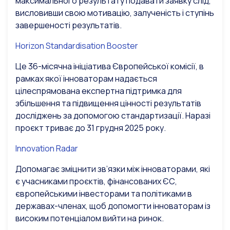
максимального результату подавати заявку слід,
висловивши свою мотивацію, залученість і ступінь
завершеності результатів.
Horizon Standardisation Booster
Це 36-місячна ініціатива Європейської комісії, в
рамках якої інноваторам надається
цілеспрямована експертна підтримка для
збільшення та підвищення цінності результатів
досліджень за допомогою стандартизації. Наразі
проєкт триває до 31 грудня 2025 року.
Innovation Radar
Допомагає зміцнити зв’язки між інноваторами, які
є учасниками проєктів, фінансованих ЄС,
європейськими інвесторами та політиками в
державах-членах, щоб допомогти інноваторам із
високим потенціалом вийти на ринок.