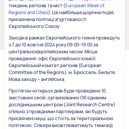
тиждень регіонів та міст (
European Week of
Regions and Cities
). Це найбільша щорічна подія,
присвячена політиці згуртованості
Європейського Союзу.
Заходи в рамках Європейського тижня проведуть
з 7 до 10 жовтня 2024 року 09:00-19:00 за
центральноєвропейським часом. Місце
проведення: офіс Європейської комісії,
Європейський комітет регіонів (European
Committee of the Regions), м. Брюссель, Бельгія.
Мова заходу – англійська.
Протягом чотирьох днів буде проведено 10
змістовних сесій, організованих Об’єднаним
дослідницьким центром (Joint Research Centre)
спільно з провідними партнерами, які будуть
присвячені науці, що стоїть за територіальною
політикою. Спікери висвітлюватимуть теми від