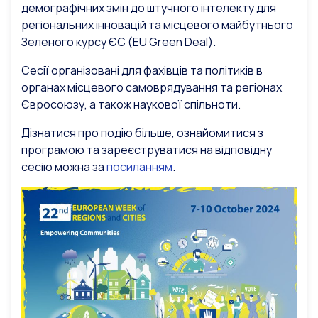
демографічних змін до штучного інтелекту для
регіональних інновацій та місцевого майбутнього
Зеленого курсу ЄС (EU Green Deal).
Сесії організовані для фахівців та політиків в
органах місцевого самоврядування та регіонах
Євросоюзу, а також наукової спільноти.
Дізнатися про подію більше, ознайомитися з
програмою та зареєструватися на відповідну
сесію можна за
посиланням
.