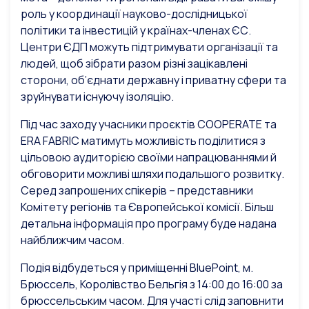
роль у координації науково-дослідницької
політики та інвестицій у країнах-членах ЄС.
Центри ЄДП можуть підтримувати організації та
людей, щоб зібрати разом різні зацікавлені
сторони, об’єднати державну і приватну сфери та
зруйнувати існуючу ізоляцію.
Під час заходу учасники проєктів COOPERATE та
ERA FABRIC матимуть можливість поділитися з
цільовою аудиторією своїми напрацюваннями й
обговорити можливі шляхи подальшого розвитку.
Серед запрошених спікерів – представники
Комітету регіонів та Європейської комісії. Більш
детальна інформація про програму буде надана
найближчим часом.
Подія відбудеться у приміщенні BluePoint, м.
Брюссель, Королівство Бельгія з 14:00 до 16:00 за
брюссельським часом. Для участі слід заповнити