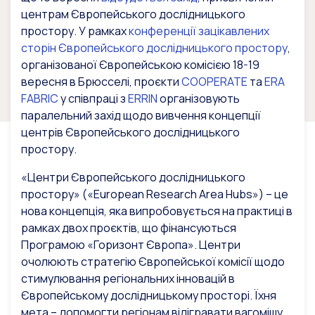
центрам Європейського дослідницького
простору. У рамках
конференції зацікавлених
сторін Європейського дослідницького простору
,
організованої Європейською комісією 18-19
вересня в Брюсселі, проєкти
COOPERATE
та
ERA
FABRIC
у співпраці з
ERRIN
організовують
паралельний захід щодо вивчення концепції
центрів Європейського дослідницького
простору.
«Центри Європейського дослідницького
простору» («European Research Area Hubs») – це
нова концепція, яка випробовується на практиці в
рамках двох проєктів, що фінансуються
Програмою «Горизонт Європа». Центри
очолюють стратегію Європейської комісії щодо
стимулювання регіональних інновацій в
Європейському дослідницькому просторі. Їхня
мета – допомогти регіонам відігравати вагомішу