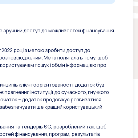
 Це зручний доступ до можливостей фінансування
 2022 році з метою зробити доступ до
 розповсюдженим. Мета полягала в тому, щоб
користувачам пошук і обмін інформацією про
инципів клієнтоорієнтованості, додаток був
є прагнення інституції до сучасного, гнучкого
е початок – додаток продовжує розвиватися
а забезпечувати ще кращий користувацький
ування та тендерів ЄС, розроблений так, щоб
остей фінансування, програм, результатів