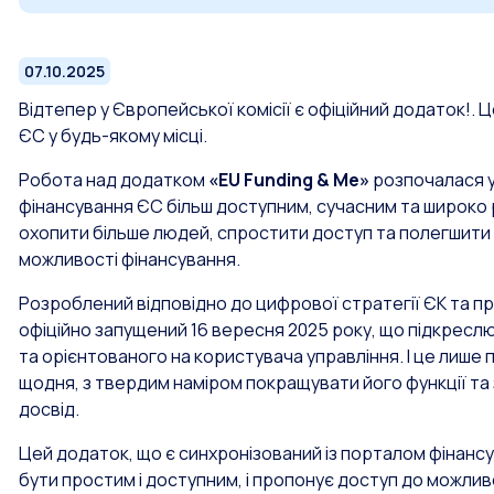
07.10.2025
Відтепер у Європейської комісії є офіційний додаток!.
ЄС у будь-якому місці.
Робота над додатком
«EU Funding & Me»
розпочалася у
фінансування ЄС більш доступним, сучасним та широко
охопити більше людей, спростити доступ та полегшити 
можливості фінансування.
Розроблений відповідно до цифрової стратегії ЄК та пр
офіційно запущений 16 вересня 2025 року, що підкреслю
та орієнтованого на користувача управління. І це лиш
щодня, з твердим наміром покращувати його функції т
досвід.
Цей додаток, що є синхронізований із порталом фінанс
бути простим і доступним, і пропонує доступ до можлив