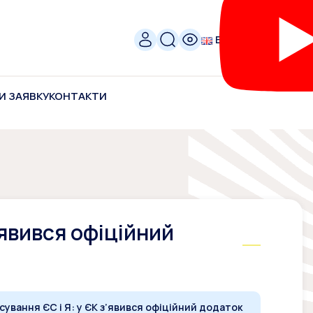
ENG
И ЗАЯВКУ
КОНТАКТИ
’явився офіційний
сування ЄС і Я: у ЄК з’явився офіційний додаток