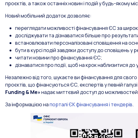
проєктів, а також останніх новин і подій у будь-якому міс
Новий мобільний додаток дозволяє:
переглядати можливості фінансування ЄС за широк
досліджувати та дізнаватися більше про результат
встановлювати персоналізовані сповіщення на осно
бути в курсі подій завдяки доступу до сповіщень у 
читати новини про фінансування ЄС;
дізнаватися про події, щоб на крок наблизитися до
Незалежно від того, шукаєте ви фінансування для свого 
проєктів, що фінансуються ЄС, експертів у певній галузі
Funding & Me»
надає миттєвий доступ до можливостей 
За інформацією на
порталі ЄК фінансування і тендерів
.