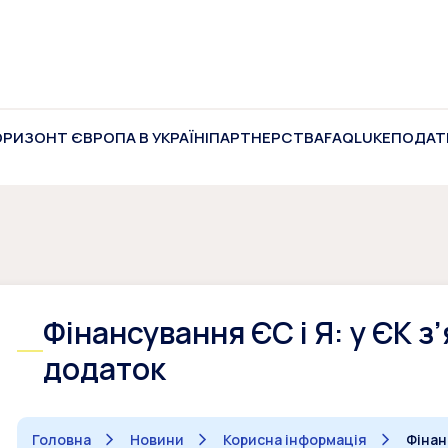
ОРИЗОНТ ЄВРОПА В УКРАЇНІ
ПАРТНЕРСТВА
FAQ
LUKE
ПОДАТ
Фінансування ЄС і Я: у ЄК з
додаток
Головна
Новини
Корисна інформація
Фінан