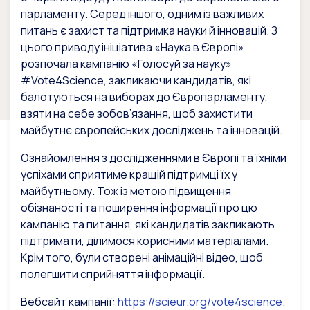
парламенту. Серед іншого, одним із важливих
питань є захист та підтримка науки й інновацій. З
цього приводу ініціатива «Наука в Європі»
розпочала кампанію «Голосуй за науку»
#Vote4Science, закликаючи кандидатів, які
балотуються на виборах до Європарламенту,
взяти на себе зобов’язання, щоб захистити
майбутнє європейських досліджень та інновацій.
Ознайомлення з дослідженнями в Європі та їхніми
успіхами сприятиме кращій підтримці їх у
майбутньому. Тож із метою підвищення
обізнаності та поширення інформації про цю
кампанію та питання, які кандидатів закликають
підтримати, ділимося корисними матеріалами.
Крім того, були створені анімаційні відео, щоб
полегшити сприйняття інформації.
Вебсайт кампанії:
https://scieur.org/vote4science
.