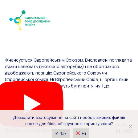
Фінансується Європейським Союзом. Висловлені погляди та
думки належать виключно автору(ам) і не обов'язково
відображають позицію Європейського Союзу чи
Європейської комісії. Ні Європейський Союз, ні орган, який
надав фінансування, не можуть бути притягнуті до
відповідальності за них.
Дозволити застосування на сайті необов'язкових файлів
cookie для більшої зручності користування?
© 2026 «Офіс Горизонт Європа в Україні»
✔ Так
Ні