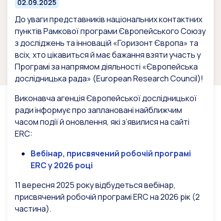
02.09.2025
До уваги представників національних контактних
пунктів Рамкової програми Європейського Союзу
з досліджень та інновацій «Горизонт Європа» та
всіх, хто цікавиться й має бажання взяти участь у
Програмі за напрямом діяльності «Європейська
дослідницька рада» (European Research Council)!
Виконавча агенція Європейської дослідницької
ради інформує про заплановані найближчим
часом події й оновлення, які з’явилися на сайті
ERC:
Вебінар, присвячений робочій програмі
ERC у 2026 році
11 вересня 2025 року відбудеться вебінар,
присвячений робочій програмі ERC на 2026 рік (2
частина).