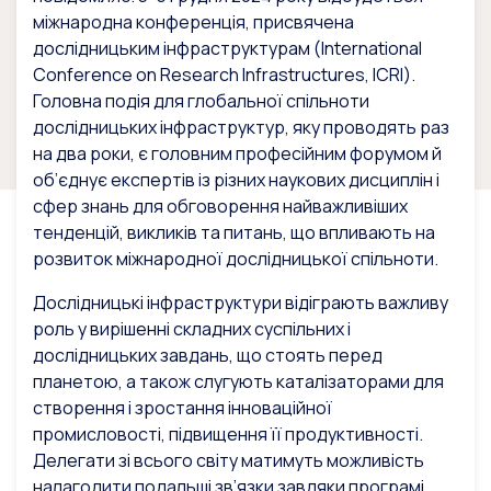
міжнародна конференція, присвячена
дослідницьким інфраструктурам (International
Conference on Research Infrastructures, ICRI).
Головна подія для глобальної спільноти
дослідницьких інфраструктур, яку проводять раз
на два роки, є головним професійним форумом й
об’єднує експертів із різних наукових дисциплін і
сфер знань для обговорення найважливіших
тенденцій, викликів та питань, що впливають на
розвиток міжнародної дослідницької спільноти.
Дослідницькі інфраструктури відіграють важливу
роль у вирішенні складних суспільних і
дослідницьких завдань, що стоять перед
планетою, а також слугують каталізаторами для
створення і зростання інноваційної
промисловості, підвищення її продуктивності.
Делегати зі всього світу матимуть можливість
налагодити подальші зв’язки завдяки програмі