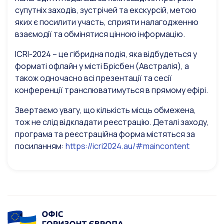
супутніх заходів, зустрічей та екскурсій, метою
яких є посилити участь, сприяти налагодженню
взаємодії та обмінятися цінною інформацію.
ICRI-2024 – це гібридна подія, яка відбудеться у
форматі офлайн у місті Брісбен (Австралія), а
також одночасно всі презентації та сесії
конференції транслюватимуться в прямому ефірі.
Звертаємо увагу, що кількість місць обмежена,
тож не слід відкладати реєстрацію. Деталі заходу,
програма та реєстраційна форма містяться за
посиланням:
https://icri2024.au/#maincontent