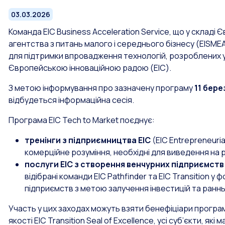
03.03.2026
Команда EIC Business Acceleration Service, що у складі
агентства з питань малого і середнього бізнесу (EISME
для підтримки впровадження технологій, розроблених 
Європейською інноваційною радою (EIC).
З метою інформування про зазначену програму
11 бере
відбудеться інформаційна сесія.
Програма EIC Tech to Market поєднує:
тренінги з підприємництва EIC
(EIC Entrepreneuri
комерційне розуміння, необхідні для виведення на р
послуги EIC з створення венчурних підприємств
відібрані команди EIC Pathfinder та EIC Transition у 
підприємств з метою залучення інвестицій та ранн
Участь у цих заходах можуть взяти бенефіціари програм E
якості EIC Transition Seal of Excellence, усі суб’єкти, які