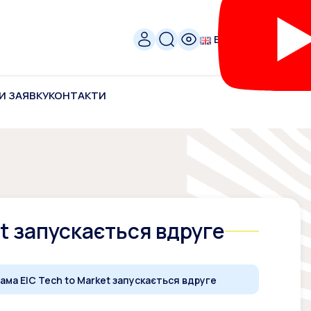
ENG
И ЗАЯВКУ
КОНТАКТИ
t запускається вдруге
ама EIC Tech to Market запускається вдруге