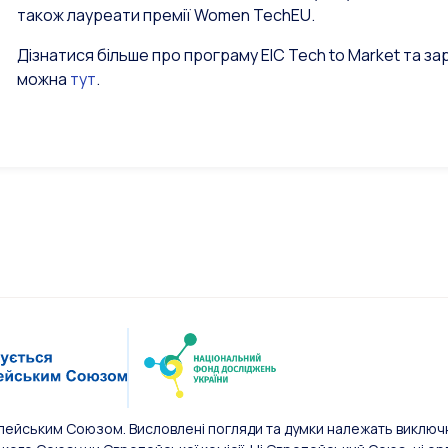
також лауреати премії Women TechEU.
Дізнатися більше про програму EIC Tech to Market та за
можна
тут
.
пейським Союзом. Висловлені погляди та думки належать виключн