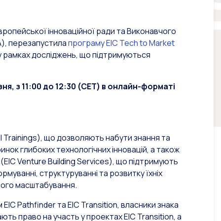
 Європейської інноваційної ради та Виконавчого
A), перезапустила
програму EIC Tech to Market
у рамках досліджень, що підтримуються
зня, з 11:00 до 12:30 (CET) в онлайн-форматі
al Trainings), що дозволяють набути знання та
инок глибоких технологічних інновацій, а також
(EIC Venture Building Services), що підтримують
формуванні, структуруванні та розвитку їхніх
ього масштабування.
IC Pathfinder та EIC Transition, власники знака
 мають право на участь у проектах EIC Transition, а