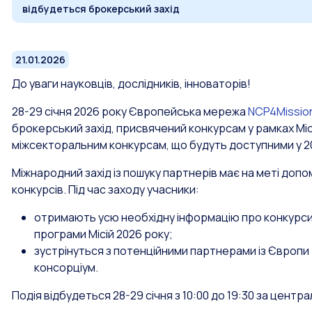
відбудеться брокерський захід
21.01.2026
До уваги науковців, дослідників, інноваторів!
28-29 січня 2026 року Європейська мережа
NCP4Missio
брокерський захід, присвячений конкурсам у рамках Мі
міжсекторальним конкурсам, що будуть доступними у 20
Міжнародний захід із пошуку партнерів має на меті до
конкурсів. Під час заходу учасники:
отримають усю необхідну інформацію про конкурс
програми Місій 2026 року;
зустрінуться з потенційними партнерами із Європи т
консорціум.
Подія відбудеться 28-29 січня з 10:00 до 19:30 за цен