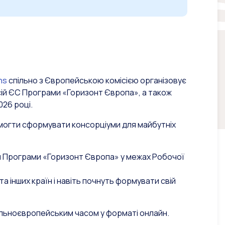
ns
спільно з Європейською комісією організовує
сій ЄС Програми «Горизонт Європа», а також
26 році.
помогти сформувати консорціуми для майбутніх
и Програми «Горизонт Європа» у межах Робочої
а інших країн і навіть почнуть формувати свій
тральноєвропейським часом у форматі онлайн.