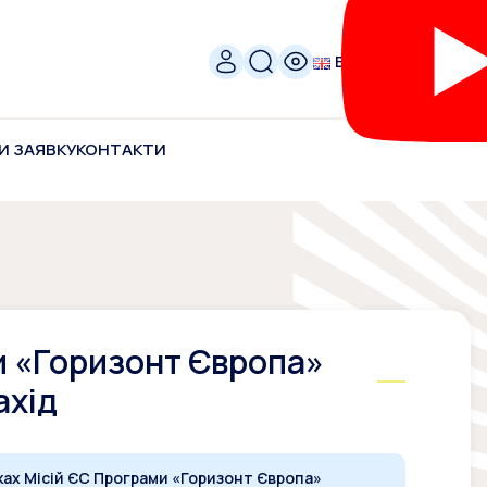
ENG
И ЗАЯВКУ
КОНТАКТИ
и «Горизонт Європа»
ахід
ках Місій ЄС Програми «Горизонт Європа»