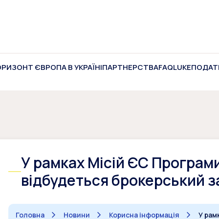
ОРИЗОНТ ЄВРОПА В УКРАЇНІ
ПАРТНЕРСТВА
FAQ
LUKE
ПОДАТ
У рамках Місій ЄС Програм
відбудеться брокерський з
Головна
Новини
Корисна інформація
У рам