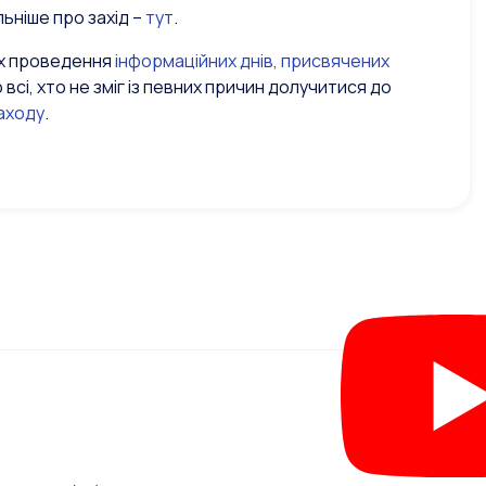
льніше про захід –
тут
.
ах проведення
інформаційних днів, присвячених
 всі, хто не зміг із певних причин долучитися до
заходу
.