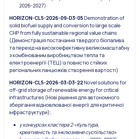
2026-2027):
HORIZON-CL5-2026-09-D3-05
Demonstration of
solid biofuel supply and conversion to large scale
CHP from fully sustainable regional value chains
(Демонстрація постачання твердого біопалива
та перехід на високоефективну великомасштабну
з комбінованим виробництвом тепла та
електроенергії (ТЕЦ) із повністю стійких
регіональних ланцюжків створення вартості)
HORIZON-CL5-2026-03-D3-22
Novel solutions for
off-grid storage of renewable energy for critical
infrastructures (Нові рішення для автономного
зберігання відновлюваної енергії для критичної
інфраструктури);
у конкурсах
кластера 2 «Культура,
креативність та інклюзивне суспільство»