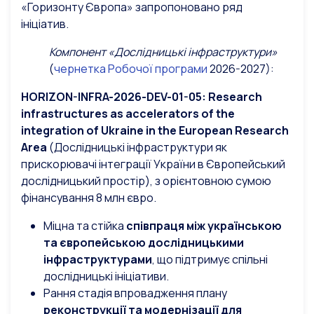
«Горизонту Європа» запропоновано ряд
ініціатив.
Компонент «Дослідницькі інфраструктури»
(
чернетка Робочої програми
2026-2027):
HORIZON-INFRA-2026-DEV-01-05:
Research
infrastructures
as
accelerators
of
the
integration
of
Ukraine
in
the
European
Research
Area
(Дослідницькі інфраструктури як
прискорювачі інтеграції України в Європейський
дослідницький простір), з орієнтовною сумою
фінансування 8 млн євро.
Міцна та стійка
співпраця між українською
та європейською дослідницькими
інфраструктурами
, що підтримує спільні
дослідницькі ініціативи.
Рання стадія впровадження плану
реконструкції та модернізації для