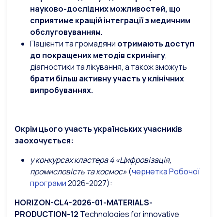
науково-дослідних можливостей, що
сприятиме кращій інтеграції з медичним
обслуговуванням.
Пацієнти та громадяни
отримають доступ
до покращених методів скринінгу
,
діагностики та лікування, а також зможуть
брати більш активну участь у клінічних
випробуваннях.
Окрім цього участь українських учасників
заохочується:
у конкурсах
кластера 4 «Цифровізація,
промисловість та космос»
(
чернетка Робочої
програми
2026-2027):
HORIZON-CL4-2026-01-MATERIALS-
PRODUCTION-12
Technologies for innovative