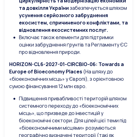
циркулярність та модернізацію економіки
та довкілля України
забезпечується шляхом
усунення серйозного забруднення
екосистем, спричиненого конфліктами, та
відновлення екосистемних послуг.
Включає також елементи для підтримки
оцінки забруднення ґрунтів та Регламенту ЄС
про відновлення природи.
HORIZON-CL6-2027-01-CIRCBIO-06:
Towards
a
Europe
of
Bioeconomy
Places
(На шляху до
«біоекономічних місць» у Європі), з орієнтовною
сумою фінансування 12 млн євро.
Підвищення привабливості територій шляхом
системного переходу до «біоекономічних
місць», що призведе до інвестицій у
біоекономічні сектори. Для цілей цієї теми під
«біоекономічними місцями» розуміються
географічно визначені території (такі як