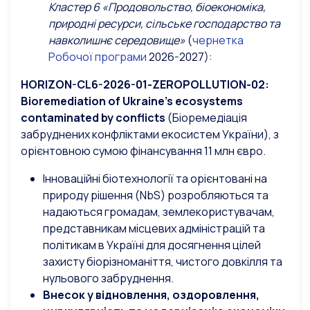
Кластер 6 «Продовольство, біоекономіка,
природні ресурси, сільське господарство та
навколишнє середовище»
(
чернетка
Робочої програми
2026-2027):
HORIZON-CL6-2026-01-ZEROPOLLUTION-02:
Bioremediation
of
Ukraine
’
s
ecosystems
contaminated
by
conflicts
(Біоремедіація
забруднених конфліктами екосистем України), з
орієнтовною сумою фінансування 11 млн євро.
Інноваційні біотехнології та орієнтовані на
природу рішення (NbS) розробляються та
надаються громадам, землекористувачам,
представникам місцевих адміністрацій та
політикам в Україні для досягнення цілей
захисту біорізноманіття, чистого довкілля та
нульового забруднення.
Внесок у відновлення, оздоровлення,