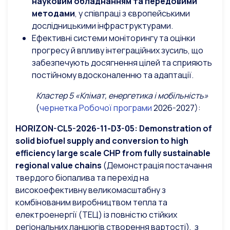
науковим обладнанням та передовими
методами
, у співпраці з європейськими
дослідницькими інфраструктурами.
Ефективні системи моніторингу та оцінки
прогресу й впливу інтеграційних зусиль, що
забезпечують досягнення цілей та сприяють
постійному вдосконаленню та адаптації.
Кластер 5 «Клімат, енергетика і мобільність»
(
чернетка Робочої програми
2026-2027):
HORIZON-CL5-2026-11-D3-05:
Demonstration
of
solid
biofuel
supply
and
conversion
to
high
efficiency
large
scale
CHP
from
fully
sustainable
regional
value
chains
(Демонстрація постачання
твердого біопалива та перехід на
високоефективну великомасштабну з
комбінованим виробництвом тепла та
електроенергії (ТЕЦ) із повністю стійких
регіональних ланцюгів створення вартості), з