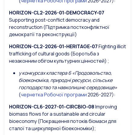
(
чернетка Робочої програми
2026-2027):
HORIZON-CL2-2026-01-DEMOCRACY-07
Supporting post-conflict democracy and
reconstruction (Підтримка постконфліктної
демократії та реконструкції)
HORIZON-CL2-2026-01-HERITAGE-07
Fighting illicit
trafficking of cultural goods (Боротьба з
незаконним обігом культурних цінностей)
;
у конкурсах
кластера 6 «Продовольство,
біоекономіка, природні ресурси, сільське
господарство та навколишнє середовище»
(
чернетка Робочої програми
2026-2027):
HORIZON-CL6-2027-01-CIRCBIO-08
Improving
biomass flows for a sustainable and circular
bioeconomy (Покращення потоків біомаси для
сталої та циркулярної біоекономіки);