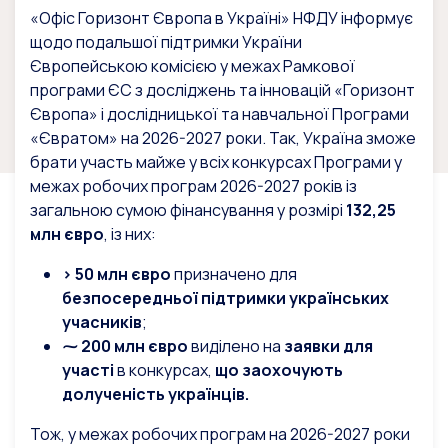
«Офіс Горизонт Європа в Україні» НФДУ інформує
щодо подальшої підтримки України
Європейською комісією у межах Рамкової
програми ЄС з досліджень та інновацій «Горизонт
Європа» і дослідницької та навчальної Програми
«Євратом» на 2026-2027 роки. Так, Україна зможе
брати участь майже у всіх конкурсах Програми у
межах робочих програм 2026-2027 років із
загальною сумою фінансування у розмірі
132,25
млн євро
, із них:
> 50 млн євро
призначено для
безпосередньої підтримки
українських
учасників
;
⁓ 200 млн євро
виділено на
заявки для
участі
в конкурсах,
що заохочують
долученість українців.
Тож, у межах робочих програм на 2026-2027 роки