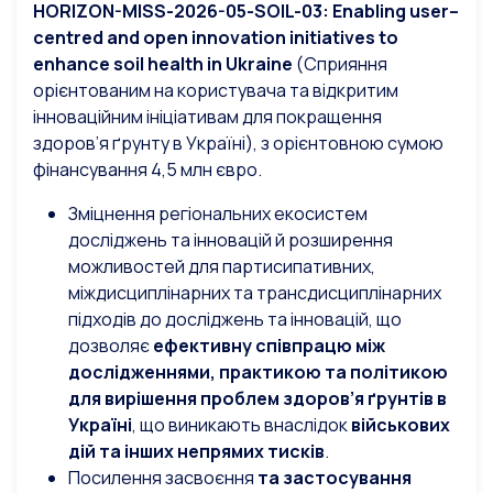
HORIZON-MISS-2026-05
-SOIL
-03:
Enabling
user
–
centred
and
open
innovation
initiatives
to
enhance
soil
health
in
Ukraine
(Сприяння
орієнтованим на користувача та відкритим
інноваційним ініціативам для покращення
здоров’я ґрунту в Україні), з орієнтовною сумою
фінансування 4,5 млн євро.
Зміцнення регіональних екосистем
досліджень та інновацій й розширення
можливостей для партисипативних,
міждисциплінарних та трансдисциплінарних
підходів до досліджень та інновацій, що
дозволяє
ефективну співпрацю між
дослідженнями, практикою та політикою
для вирішення проблем здоров’я ґрунтів в
Україні
, що виникають внаслідок
військових
дій та інших непрямих тисків
.
Посилення засвоєння
та застосування