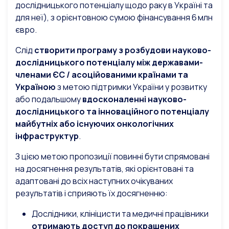
дослідницького потенціалу щодо раку в Україні та
для неї), з орієнтовною сумою фінансування 6 млн
євро.
Слід
створити програму з розбудови науково-
дослідницького потенціалу між державами-
членами ЄС / асоційованими країнами та
Україною
з метою підтримки України у розвитку
або подальшому
вдосконаленні науково-
дослідницького та інноваційного потенціалу
майбутніх або існуючих онкологічних
інфраструктур
.
З цією метою пропозиції повинні бути спрямовані
на досягнення результатів, які орієнтовані та
адаптовані до всіх наступних очікуваних
результатів і сприяють їх досягненню:
Дослідники, клініцисти та медичні працівники
отримають доступ до покращених