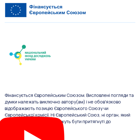
Фінансується Європейським Союзом. Висловлені погляди та
думки належать виключно автору(ам) і не обов'язково
відображають позицію Європейського Союзу чи
Європейської комісії. Ні Європейський Союз, ні орган, який
надав фінансування, не можуть бути притягнуті до
відповідальності за них.