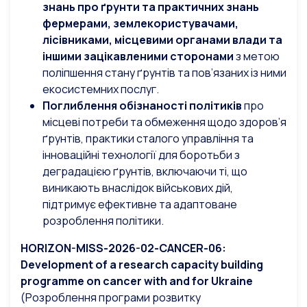
знань про ґрунти та практичних знань
фермерами, землекористувачами,
лісівниками, місцевими органами влади та
іншими зацікавленими сторонами
з метою
поліпшення стану ґрунтів та пов’язаних із ними
екосистемних послуг.
Поглиблення обізнаності політиків
про
місцеві потреби та обмеження щодо здоров’я
ґрунтів, практики сталого управління та
інноваційні технології для боротьби з
деградацією ґрунтів, включаючи ті, що
виникають внаслідок військових дій,
підтримує ефективне та адаптоване
розроблення політики.
HORIZON-MISS-2026-02-
CANCER
-06:
Development
of
a
research
capacity
building
programme
on
cancer
with
and
for
Ukraine
(Розроблення програми розвитку