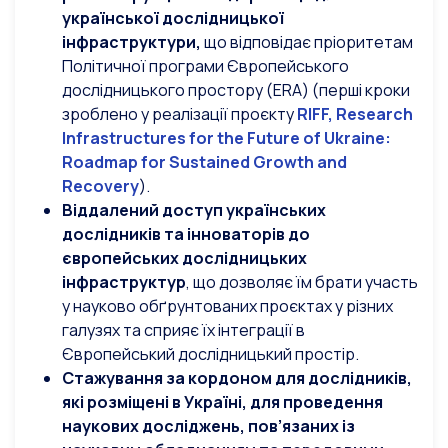
української дослідницької
інфраструктури,
що відповідає пріоритетам
Політичної програми Європейського
дослідницького простору (ERA) (перші кроки
зроблено у реалізації проєкту
RIFF
,
Research
Infrastructures
for
the
Future
of
Ukraine
:
Roadmap
for
Sustained
Growth
and
Recovery
).
Віддалений доступ українських
дослідників та інноваторів до
європейських дослідницьких
інфраструктур
, що дозволяє їм брати участь
у науково обґрунтованих проєктах у різних
галузях та сприяє їх інтеграції в
Європейський дослідницький простір.
Стажування за кордоном для дослідників,
які розміщені в Україні, для проведення
наукових досліджень, пов’язаних із