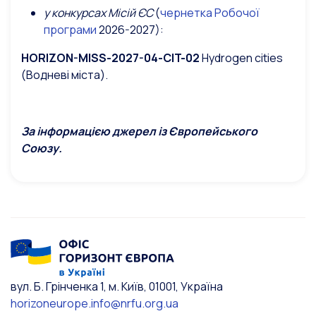
у конкурсах
Місій ЄС
(
чернетка Робочої
програми
2026-2027):
HORIZON-MISS-2027-04-CIT-02
Hydrogen cities
(Водневі міста).
За інформацією джерел із Європейського
Союзу.
вул. Б. Грінченка 1, м. Київ, 01001, Україна
horizoneurope.info@nrfu.org.ua