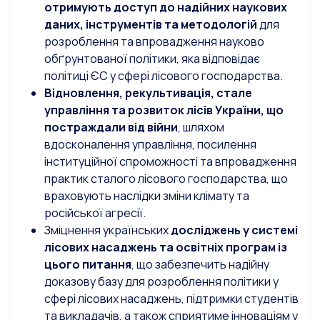
отримують доступ до надійних наукових
даних, інструментів та методологій
для
розроблення та впровадження науково
обґрунтованої політики, яка відповідає
політиці ЄС у сфері лісового господарства.
Відновлення, рекультивація, стале
управління та розвиток лісів України, що
постраждали від війни
, шляхом
вдосконалення управління, посилення
інституційної спроможності та впровадження
практик сталого лісового господарства, що
враховують наслідки зміни клімату та
російської агресії.
Зміцнення українських
досліджень у системі
лісових насаджень та освітніх програм із
цього питання
, що забезпечить надійну
доказову базу для розроблення політики у
сфері лісових насаджень, підтримки студентів
та викладачів, а також сприятиме інноваціям у