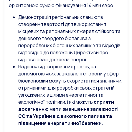
орієнтовною сумою фінансування 14 млн євро.
Демонстрація регіональних ланцюгів
створення вартості для використання
місцевих та регіональних джерел стійкого та
дешевого твердого біопалива з
перероблених біогенних залишків та відходів
відповідно до положень Директиви про
відновлювані джерела енергії.
Надання відтворюваних рішень, за
допомогою яких зацікавлені сторони у сфері
біоекономіки можуть скористатися знаннями,
отриманими для розробки своїх стратегій,
узгоджених із цілями енергетичної та
екологічної політики, і які можуть
сприяти
досягненню мети зменшення залежності
ЄС та України від викопного палива та
підвищення енергетичної безпеки.