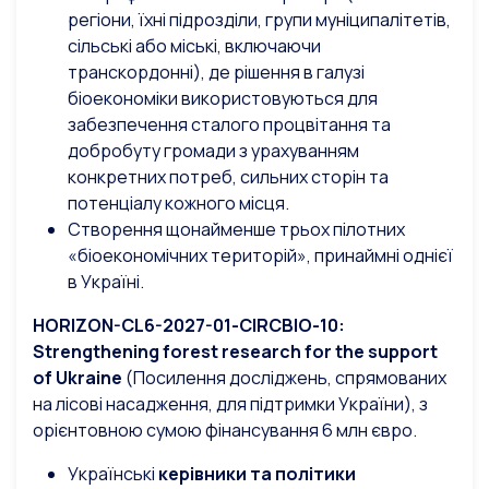
регіони, їхні підрозділи, групи муніципалітетів,
сільські або міські, включаючи
транскордонні), де рішення в галузі
біоекономіки використовуються для
забезпечення сталого процвітання та
добробуту громади з урахуванням
конкретних потреб, сильних сторін та
потенціалу кожного місця.
Створення щонайменше трьох пілотних
«біоекономічних територій», принаймні однієї
в Україні.
HORIZON-CL6-2027-01-CIRCBIO-10:
Strengthening
forest
research
for
the
support
of
Ukraine
(Посилення досліджень, спрямованих
на лісові насадження, для підтримки України),
з
орієнтовною сумою фінансування 6 млн євро.
Українські
керівники та політики