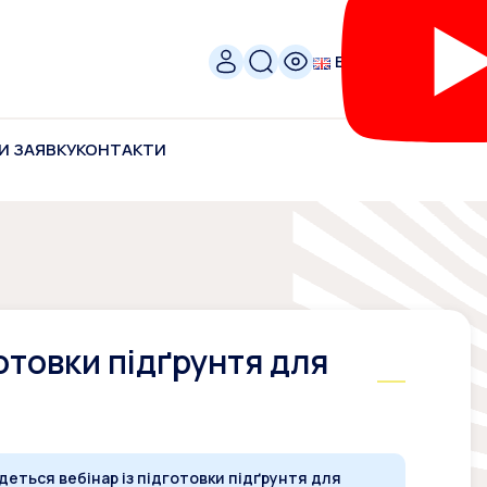
ENG
И ЗАЯВКУ
КОНТАКТИ
готовки підґрунтя для
деться вебінар із підготовки підґрунтя для