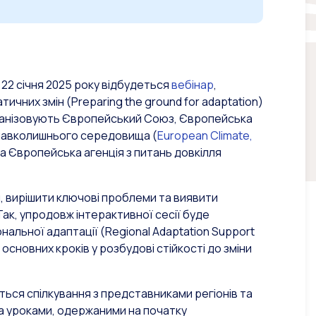
22 січня 2025 року відбудеться
вебінар
,
тичних змін (Preparing the ground for adaptation)
 організовують Європейський Союз, Європейська
а навколишнього середовища (
European Climate,
 та Європейська агенція з питань довкілля
, вирішити ключові проблеми та виявити
 Так, упродовж інтерактивної сесії буде
нальної адаптації (
Regional Adaptation Support
сновних кроків у розбудові стійкості до зміни
еться спілкування з представниками регіонів та
 та уроками, одержаними на початку