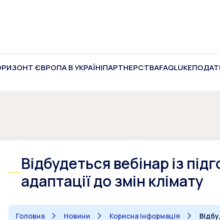
ОРИЗОНТ ЄВРОПА В УКРАЇНІ
ПАРТНЕРСТВА
FAQ
LUKE
ПОДАТ
Відбудеться вебінар із під
адаптації до змін клімату
Головна
Новини
Корисна інформація
Відбу