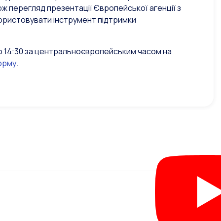
ож перегляд презентації Європейської агенції з
користовувати інструмент підтримки
0 до 14:30 за центральноєвропейським часом на
орму
.