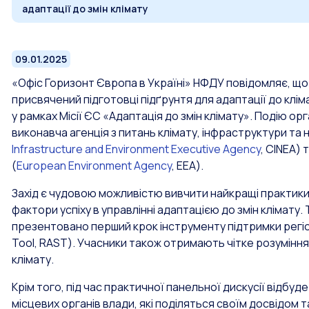
адаптації до змін клімату
09.01.2025
«Офіс Горизонт Європа в Україні» НФДУ повідомляє, що 
присвячений підготовці підґрунтя для адаптації до кліма
у рамках Місії ЄС «Адаптація до змін клімату». Подію
виконавча агенція з питань клімату, інфраструктури т
Infrastructure and Environment Executive Agency
, CINEA)
(
European Environment Agency
,
EEA
).
Захід є чудовою можливістю вивчити найкращі практики
фактори успіху в управлінні адаптацією до змін клімату.
презентовано перший крок інструменту підтримки регіо
Tool,
RAST). Учасники також отримають чітке розуміння о
клімату.
Крім того, під час практичної панельної дискусії відбуд
місцевих органів влади, які поділяться своїм досвідом