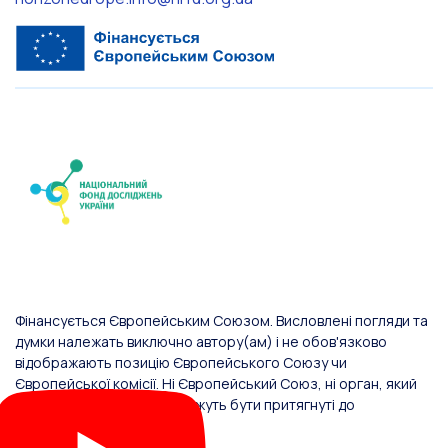
Фінансується Європейським Союзом. Висловлені погляди та
думки належать виключно автору(ам) і не обов'язково
відображають позицію Європейського Союзу чи
Європейської комісії. Ні Європейський Союз, ні орган, який
надав фінансування, не можуть бути притягнуті до
відповідальності за них.