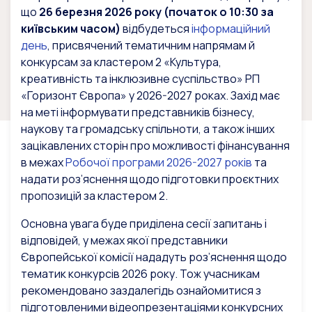
що
26 березня 2026 року (початок о 10:30 за
київським часом)
відбудеться
інформаційний
день
, присвячений тематичним напрямам й
конкурсам за кластером 2 «Культура,
креативність та інклюзивне суспільство» РП
«Горизонт Європа» у 2026-2027 роках. Захід має
на меті інформувати представників бізнесу,
наукову та громадську спільноти, а також інших
зацікавлених сторін про можливості фінансування
в межах
Робочої програми 2026-2027 років
та
надати роз’яснення щодо підготовки проєктних
пропозицій за кластером 2.
Основна увага буде приділена сесії запитань і
відповідей, у межах якої представники
Європейської комісії нададуть роз’яснення щодо
тематик конкурсів 2026 року. Тож учасникам
рекомендовано заздалегідь ознайомитися з
підготовленими відеопрезентаціями конкурсних