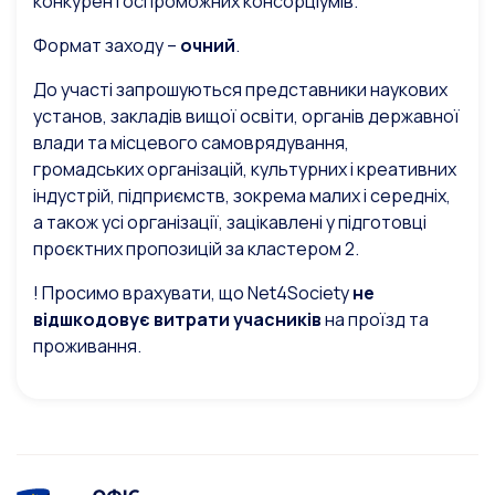
конкурентоспроможних консорціумів.
Формат заходу –
очний
.
До участі запрошуються представники наукових
установ, закладів вищої освіти, органів державної
влади та місцевого самоврядування,
громадських організацій, культурних і креативних
індустрій, підприємств, зокрема малих і середніх,
а також усі організації, зацікавлені у підготовці
проєктних пропозицій за кластером 2.
! Просимо врахувати, що Net4Society
не
відшкодовує витрати учасників
на проїзд та
проживання.