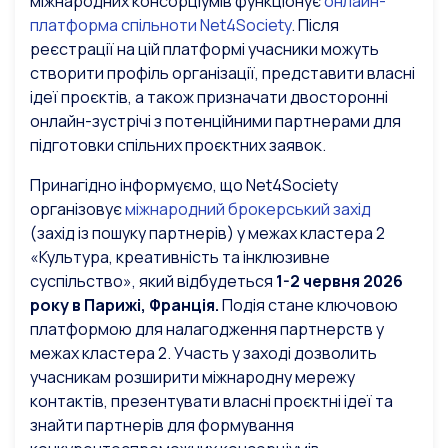
міжнародних консорціумів функціонує
онлайн-
платформа спільноти Net4Society
. Після
реєстрації на цій платформі учасники можуть
створити профіль організації, представити власні
ідеї проєктів, а також призначати двосторонні
онлайн-зустрічі з потенційними партнерами для
підготовки спільних проєктних заявок.
Принагідно інформуємо, що Net4Society
організовує
міжнародний брокерський захід
(захід із пошуку партнерів) у межах кластера 2
«Культура, креативність та інклюзивне
суспільство», який відбудеться
1-2 червня 2026
року в Парижі, Франція.
Подія стане ключовою
платформою для налагодження партнерств у
межах кластера 2. Участь у заході дозволить
учасникам розширити міжнародну мережу
контактів, презентувати власні проєктні ідеї та
знайти партнерів для формування