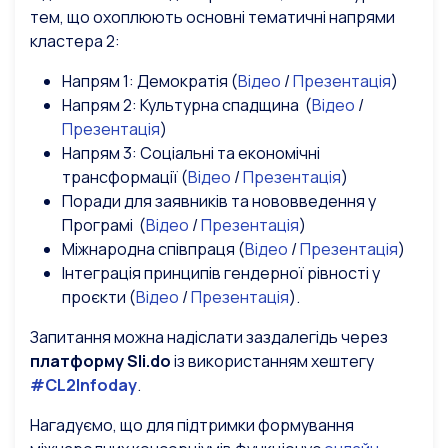
тем, що охоплюють основні тематичні напрями
кластера 2:
Напрям 1: Демократія (
Відео
/
Презентація
)
Напрям 2: Культурна спадщина (
Відео
/
Презентація
)
Напрям 3: Соціальні та економічні
трансформації (
Відео
/
Презентація
)
Поради для заявників та нововведення у
Програмі (
Відео
/
Презентація
)
Міжнародна співпраця (
Відео
/
Презентація
)
Інтеграція принципів гендерної рівності у
проєкти (
Відео
/
Презентація
).
Запитання можна надіслати заздалегідь через
платформу Sli.do
із використанням хештегу
#CL2Infoday
.
Нагадуємо, що для підтримки формування