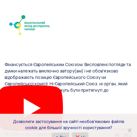
Фінансується Європейським Союзом. Висловлені погляди та
думки належать виключно автору(ам) і не обов'язково
відображають позицію Європейського Союзу чи
Європейської комісії. Ні Європейський Союз, ні орган, який
надав фінансування, не можуть бути притягнуті до
відповідальності за них.
Дозволити застосування на сайті необов'язкових файлів
cookie для більшої зручності користування?
© 2026 «Офіс Горизонт Європа в Україні»