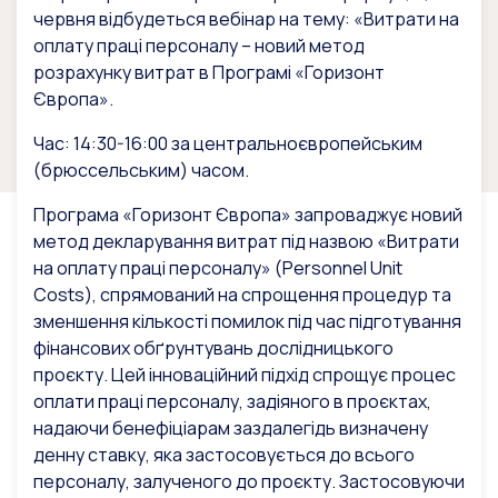
червня відбудеться вебінар на тему: «Витрати на
оплату праці персоналу – новий метод
розрахунку витрат в Програмі «Горизонт
Європа».
Час: 14:30-16:00 за центральноєвропейським
(брюссельським) часом.
Програма «Горизонт Європа» запроваджує новий
метод декларування витрат під назвою «Витрати
на оплату праці персоналу» (Personnel Unit
Costs), спрямований на спрощення процедур та
зменшення кількості помилок під час підготування
фінансових обґрунтувань дослідницького
проєкту. Цей інноваційний підхід спрощує процес
оплати праці персоналу, задіяного в проєктах,
надаючи бенефіціарам заздалегідь визначену
денну ставку, яка застосовується до всього
персоналу, залученого до проєкту. Застосовуючи