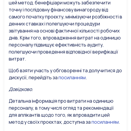
цей метод, бенефіціари можуть забезпечити
точну і послідовну фінансову винагороду від
самого початку проєкту, мінімізуючи розбіжності в
денних ставках і полегшуючи процедури
звітування на основі фактичної кількості робочих
днів. Крім того, впровадження витрат на одиницю
персоналу підвищує ефективність аудиту,
полегшуючи проведення відповідної верифікації
витрат.
Щоб взяти участь у обговоренні та долучитися до
дискусії, перейдіть за
посиланням
.
Довідково
.
Детальна інформація про витрати на одиницю
персоналу, в тому числі огляд та рекомендації
для аплікантів щодо того, як впровадити цей
метод у своїх проєктах, доступна за
посиланням
.