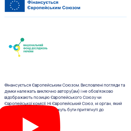
Фінансується Європейським Союзом. Висловлені погляди та
думки належать виключно автору(ам) і не обов'язково
відображають позицію Європейського Союзу чи
Європейської комісії. Ні Європейський Союз, ні орган, який
надав фінансування, не можуть бути притягнуті до
відповідальності за них.