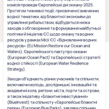
комісія проведе Європейські дні океану-2025.
Протягом тижневої події, присвяченої вивченню
водної тематики, від блакитної економіки до
управління рибальством, відбудеться низка
заходів з обговорення та формування майбутньої
політики й ініціатив ЄС щодо океану та водних
ресурсів у рамках Місії ЄС «Відновлення водних
ресурсів» (EU Mission Restore our Ocean and
Waters), Європейського пакту про океани
(European Ocean Pact) та Європейської стратегії
водної стійкості (European Water Resilience
Strategy).
Заходи об’єднають різних учасників та спільноти,
включаючи молодь, дослідницькі, інноваційні та
академічні кола, регіони, міста, порти та острови,
а також ініціативу «Блакитне інвестування»
(BlueInvest) та спільноту «Європейські блакитні
парки» (European Blue Parks), завдяки спільним