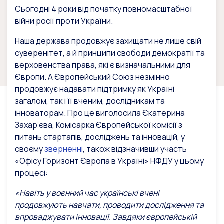
Сьогодні 4 роки від початку повномасштабної
війни росії проти України.
Наша держава продовжує захищати не лише свій
суверенітет, а й принципи свободи демократії та
верховенства права, які є визначальними для
Європи. А Європейський Союз незмінно
продовжує надавати підтримку як Україні
загалом, так і її вченим, дослідникам та
інноваторам. Про це виголосила Єкатерина
Захар’єва, Комісарка Європейської комісії з
питань стартапів, досліджень та інновацій, у
своєму
зверненні
, також відзначивши участь
«Офісу Горизонт Європа в Україні» НФДУ у цьому
процесі:
«Навіть у воєнний час українські вчені
продовжують навчати, проводити дослідження та
впроваджувати інновації. Завдяки європейській