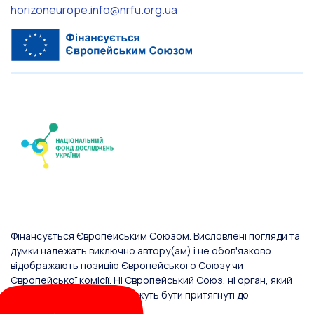
horizoneurope.info@nrfu.org.ua
Фінансується Європейським Союзом. Висловлені погляди та
думки належать виключно автору(ам) і не обов'язково
відображають позицію Європейського Союзу чи
Європейської комісії. Ні Європейський Союз, ні орган, який
надав фінансування, не можуть бути притягнуті до
відповідальності за них.