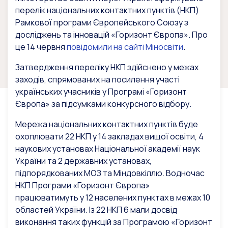
перелік національних контактних пунктів (НКП)
Рамкової програми Європейського Союзу з
досліджень та інновацій «Горизонт Європа». Про
це 14 червня
повідомили на сайті Міносвіти
.
Затвердження переліку НКП здійснено у межах
заходів, спрямованих на посилення участі
українських учасників у Програмі «Горизонт
Європа» за підсумками конкурсного відбору.
Мережа національних контактних пунктів буде
охоплювати 22 НКП у 14 закладах вищої освіти, 4
наукових установах Національної академії наук
України та 2 державних установах,
підпорядкованих МОЗ та Міндовкіллю. Водночас
НКП Програми «Горизонт Європа»
працюватимуть у 12 населених пунктах в межах 10
областей України. Із 22 НКП 6 мали досвід
виконання таких функцій за Програмою «Горизонт