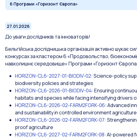
6 Програми «Горизонт Європа»
27.01.2026
До уваги дослідників та інноваторів!
Бельгійська дослідницька організація активно шукає силь
конкурсах за кластером 6 «Продовольство, біоекономік
навколишнє середовище» Програми «Горизонт Європа
HORIZON-CL6-2027-01-BIODIV-02
: Science-policy sup
biodiversity policies and strategies
HORIZON-CL6-2026-01-BIODIV-04
: Ensuring continuo
habitats and species while facing intensifying drivers o
HORIZON-CL6-2026-02-FARM2FORK-06
: Advanced in
and sustainability in controlled environment agricultur
HORIZON-CL6-2026-02-FARM2FORK-07
: Strengthenin
proof agriculture
HORIZON-CL6-2027-02-FARM2FORK-08
: AI-powered 