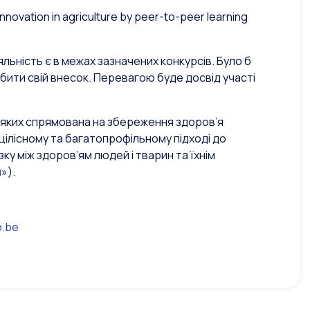
innovation in agriculture by peer-to-peer learning
яльність є в межах зазначених конкурсів. Було б
робити свій внесок. Перевагою буде досвід участі
а яких спрямована на збереження здоров’я
цілісному та багатопрофільному підході до
у між здоров’ям людей і тварин та їхнім
я
»).
o.be