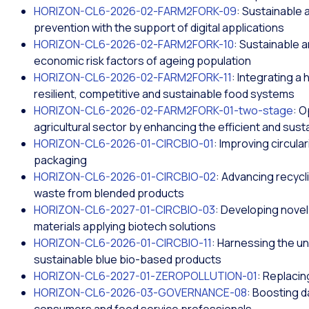
HORIZON-CL6-2026-02-FARM2FORK-09
: Sustainable 
prevention with the support of digital applications
HORIZON-CL6-2026-02-FARM2FORK-10
: Sustainable 
economic risk factors of ageing population
HORIZON-CL6-2026-02-FARM2FORK-11
: Integrating a
resilient, competitive and sustainable food systems
HORIZON-CL6-2026-02-FARM2FORK-01-two-stage
: O
agricultural sector by enhancing the efficient and sust
HORIZON-CL6-2026-01-CIRCBIO-01
: Improving circular
packaging
HORIZON-CL6-2026-01-CIRCBIO-02
: Advancing recyc
waste from blended products
HORIZON-CL6-2027-01-CIRCBIO-03
: Developing novel
materials applying biotech solutions
HORIZON-CL6-2026-01-CIRCBIO-11
: Harnessing the un
sustainable blue bio-based products
HORIZON-CL6-2027-01-ZEROPOLLUTION-01
: Replaci
HORIZON-CL6-2026-03-GOVERNANCE-08
: Boosting da