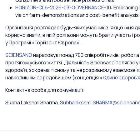
consumers and food service professionals
HORIZON-CL6-2026-03-GOVERNANCE-10
: Embracing 
via on farm-demonstrations and cost-benefit analysis
Організація розглядає будь-яких учасників, якщо їхня ді
корисно знати, в якій ролі вони можуть брати участь і 
у Програмі «Горизонт Європа».
SCIENSANO
нараховує понад 700 співробітників, робот
протягом усього життя. Діяльність Sciensano полягає у 
здоров’я, зокрема тісному та нерозривному взаємозв’язк
навколишнім середовищем (концепція «
Єдине здоров’
Контактна особа для комунікації:
Subha Lakshmi Sharma,
Subhalakshmi.SHARMA@sciensan