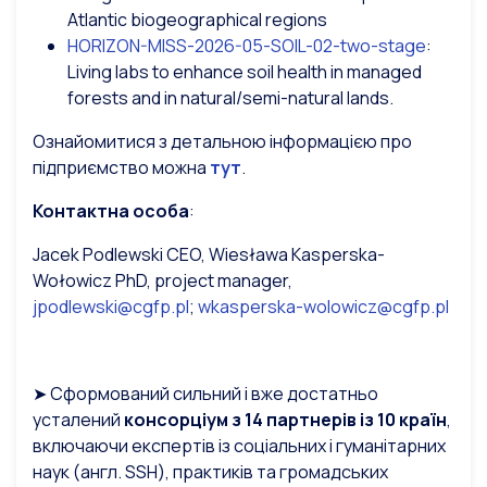
Atlantic biogeographical regions
HORIZON-MISS-2026-05-SOIL-02-two-stage
:
Living labs to enhance soil health in managed
forests and in natural/semi-natural lands.
Ознайомитися з детальною інформацією про
підприємство можна
тут
.
Контактна особа
:
Jacek Podlewski CEO, Wiesława Kasperska-
Wołowicz PhD, project manager,
jpodlewski@cgfp.pl
;
wkasperska-wolowicz@cgfp.pl
➤ Сформований сильний і вже достатньо
усталений
консорціум з 14 партнерів із 10 країн
,
включаючи експертів із соціальних і гуманітарних
наук (англ. SSH), практиків та громадських