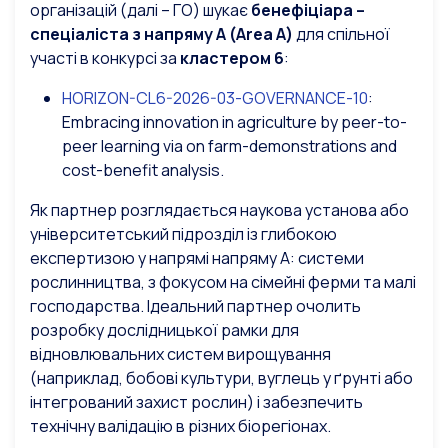
організацій (далі – ГО) шукає
бенефіціара –
спеціаліста з напряму A (Area A)
для спільної
участі в конкурсі за
кластером 6
:
HORIZON-CL6-2026-03-GOVERNANCE-10
:
Embracing innovation in agriculture by peer-to-
peer learning via on farm-demonstrations and
cost-benefit analysis.
Як партнер розглядається наукова установа або
університетський підрозділ із глибокою
експертизою у напрямі напряму А: системи
рослинництва, з фокусом на сімейні ферми та малі
господарства. Ідеальний партнер очолить
розробку дослідницької рамки для
відновлювальних систем вирощування
(наприклад, бобові культури, вуглець у ґрунті або
інтегрований захист рослин) і забезпечить
технічну валідацію в різних біорегіонах.