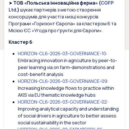
➤
ТОВ «Польська інноваційна ферма» (
CGFP
Ltd.
)
шукає партнерів з метою створення
консорціумів для участі в низці конкурсів
Програми «Горизонт Європа» за кластером 6 та
Місією ЄС «Угода про ґрунти для Європи».
Кластер 6
:
HORIZON-CL6-2026-03-GOVERNANCE-10
:
Embracing innovation in agriculture by peer-to-
peer learning via on farm-demonstrations and
cost-benefit analysis
HORIZON-CL6-2026-03-GOVERNANCE-09
:
Increasing knowledge flows to practice within
AKIS via EU thematic knowledge hubs
HORIZON-CL6-2026-03-GOVERNANCE-02
:
Improving analytical capacity and understanding
of social drivers in agriculture to better assess
social sustainability in the sector