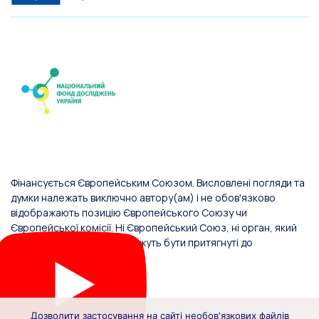
Фінансується Європейським Союзом. Висловлені погляди та
думки належать виключно автору(ам) і не обов'язково
відображають позицію Європейського Союзу чи
Європейської комісії. Ні Європейський Союз, ні орган, який
надав фінансування, не можуть бути притягнуті до
відповідальності за них.
Дозволити застосування на сайті необов'язкових файлів