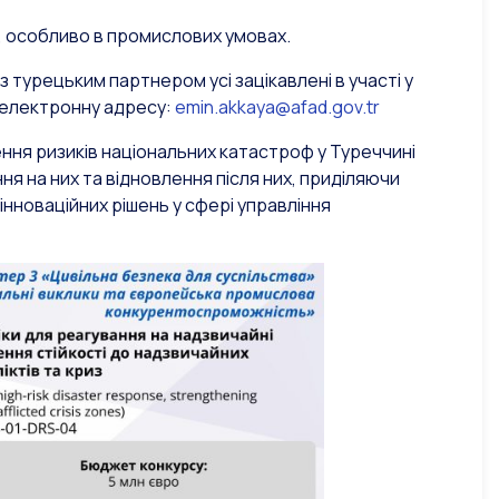
, особливо в промислових умовах.
 турецьким партнером усі зацікавлені в участі у
 електронну адресу:
emin.akkaya@afad.gov.tr
ння ризиків національних катастроф у Туреччині
я на них та відновлення після них, приділяючи
нноваційних рішень у сфері управління