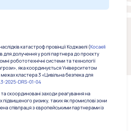
 наслідків катастроф провінції Коджаелі (
Kocaeli
ів для долучення у ролі партнера до проєкту
омні робототехнічні системи та технології
ні загрози», яка координується Університетом
в межах кластера 3 «Цивільна безпека для
3-2025-DRS-01-04
 та скоординовані заходи реагування на
 підвищеного ризику, таких як промислові зони
ачена співпраця з європейськими партнерами із