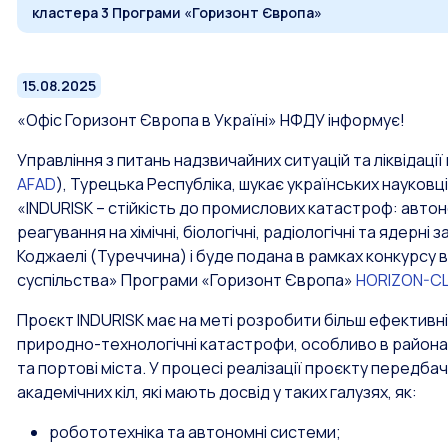
кластера 3 Програми «Горизонт Європа»
15.08.2025
«Офіс Горизонт Європа в Україні» НФДУ інформує!
Управління з питань надзвичайних ситуацій та ліквідації
AFAD
), Турецька Республіка, шукає українських науковц
«INDURISK – стійкість до промислових катастроф: автон
реагування на хімічні, біологічні, радіологічні та ядер
Коджаелі (Туреччина) і буде подана в рамках конкурсу 
суспільства» Програми «Горизонт Європа»
HORIZON-CL
Проєкт INDURISK має на меті розробити більш ефективні
природно-технологічні катастрофи, особливо в районах
та портові міста. У процесі реалізації проєкту передб
академічних кіл, які мають досвід у таких галузях, як:
робототехніка та автономні системи;