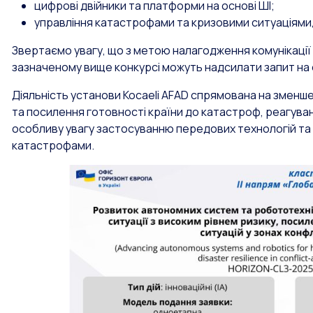
цифрові двійники та платформи на основі ШІ;
управління катастрофами та кризовими ситуаціями
Звертаємо увагу, що з метою налагодження комунікації з
зазначеному вище конкурсі можуть надсилати запит на
Діяльність установи Kocaeli AFAD спрямована на зменше
та посилення готовності країни до катастроф, реагуванн
особливу увагу застосуванню передових технологій та і
катастрофами.