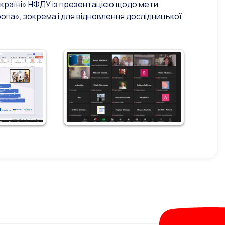
Україні» НФДУ із презентацією щодо мети
па», зокрема і для відновлення дослідницької