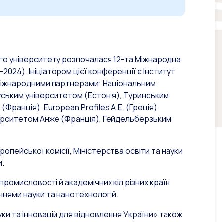
ого університету розпочалася 12-та Міжнародна
024). Ініціатором цієї конференції є Інститут
 з міжнародними партнерами: Національним
уським університетом (Естонія), Туринським
(Франція), European Profiles A.E. (Греція),
верситетом Анже (Франція), Гейдельберзьким
пейської комісії, Міністерства освіти та науки
и.
промисловості й академічних кіл різних країн
ннями науки та нанотехнологій.
ки та інновацій для відновлення України» також