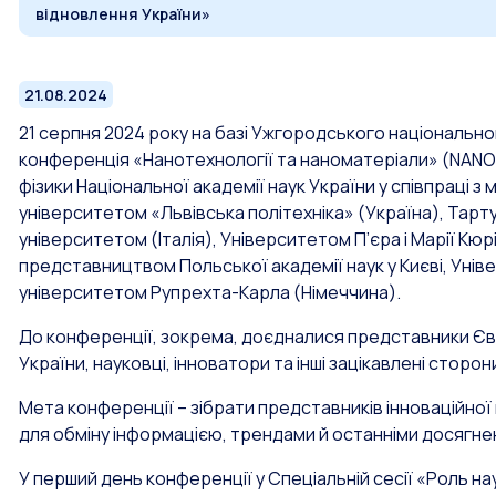
відновлення України»
21.08.2024
21 серпня 2024 року на базі Ужгородського національн
конференція «Нанотехнології та наноматеріали» (NANO-2
фізики Національної академії наук України у співпраці
університетом «Львівська політехніка» (Україна), Тарт
університетом (Італія), Університетом П’єра і Марії Кюрі 
представництвом Польської академії наук у Києві, Уні
університетом Рупрехта-Карла (Німеччина).
До конференції, зокрема, доєдналися представники Євро
України, науковці, інноватори та інші зацікавлені сторон
Мета конференції – зібрати представників інноваційної 
для обміну інформацією, трендами й останніми досягне
У перший день конференції у Спеціальній сесії
«Роль нау