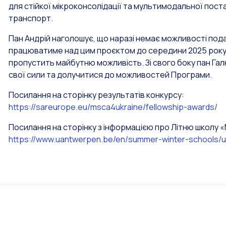
для стійкої мікроконсолідації та мультимодальної пос
транспорт.
Пан Андрій наголошує, що наразі немає можливості подат
працюватиме над цим проєктом до середини 2025 року.
пропустить майбутню можливість. Зі свого боку пан Га
свої сили та долучитися до можливостей Програми.
Посилання на сторінку результатів конкурсу:
https://sareurope.eu/msca4ukraine/fellowship-awards/
Посилання на сторінку з інформацією про Літню школу «
https://www.uantwerpen.be/en/summer-winter-schools/ur