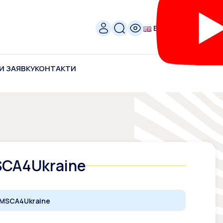
ENG
И ЗАЯВКУ
КОНТАКТИ
MSCA4Ukraine
х MSCA4Ukraine