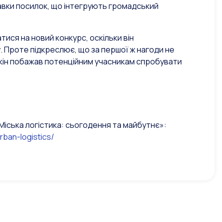
тавки посилок, що інтегрують громадський
ися на новий конкурс, оскільки він
 Проте підкреслює, що за першої ж нагоди не
лкін побажав потенційним учасникам спробувати
Міська логістика: сьогодення та майбутнє»:
ban-logistics/