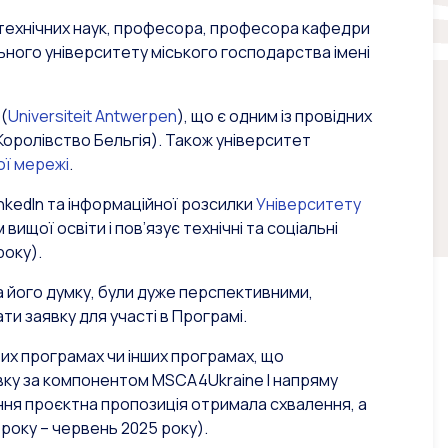
ра технічних наук, професора, професора кафедри
ьного університету міського господарства імені
 (
Universiteit Antwerpen
), що є одним із провідних
Королівство Бельгія). Також університет
ої мережі
.
nkedIn та інформаційної розсилки
Університету
ищої освіти і пов’язує технічні та соціальні
року).
на його думку, були дуже перспективними,
ти заявку для участі в Програмі.
их програмах чи інших програмах, що
ку за компонентом MSCA4Ukraine І напряму
ння проєктна пропозиція отримала схвалення, а
 року – червень 2025 року).