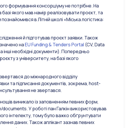
кого формування консорціуму не потрібне. На
 базі якого мав намір реалізовувати проєкт, та
 познайомився в Літній школі «Міська логістика:
слідження й підготував проєкт заявки. Також
изначено на
EU Funding & Tenders Portal
(CV, Data
та інші необхідні документи). Попередньо
оєкту з університету, на базі якого
 звертався до міжнародного відділу
вки та підписання документів, зокрема, host-
консультування не звертався.
днощів виникало із заповненням певних форм,
on/documents. У роботі пан Галкін використовував
ного інтелекту, тому було важко обґрунтувати
ення даних. Також аплікант зазнав певних