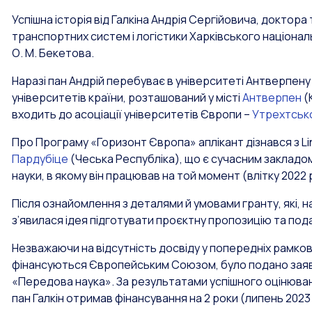
Успішна історія від Галкіна Андрія Сергійовича, докто
транспортних систем і логістики Харківського націонал
О. М. Бекетова.
Наразі пан Андрій перебуває в університеті Антверпену
університетів країни, розташований у місті
Антверпен
(
входить до асоціації університетів Європи –
Утрехтськ
Про Програму «Горизонт Європа» аплікант дізнався з Li
Пардубіце
(Чеська Республіка), що є сучасним закладом в
науки, в якому він працював на той момент (влітку 2022 
Після ознайомлення з деталями й умовами гранту, які, 
з’явилася ідея підготувати проєктну пропозицію та пода
Незважаючи на відсутність досвіду у попередніх рамков
фінансуються Європейським Союзом, було подано заяв
«Передова наука». За результатами успішного оцінюва
пан Галкін отримав фінансування на 2 роки (липень 2023