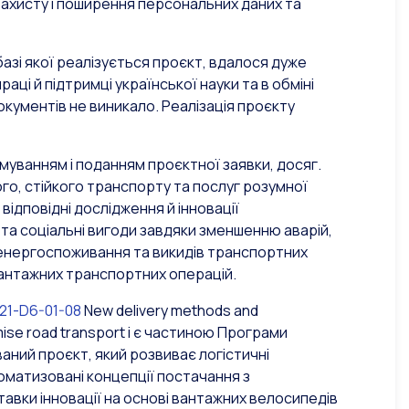
захисту і поширення персональних даних та
базі якої реалізується проєкт, вдалося дуже
раці й підтримці української науки та в обміні
документів не виникало. Реалізація проєкту
рмуванням і поданням проєктної заявки, досяг.
го, стійкого транспорту та послуг розумної
 відповідні дослідження й інновації
 та соціальні вигоди завдяки зменшенню аварій,
 енергоспоживання та викидів транспортних
вантажних транспортних операцій.
21-D6-01-08
New delivery methods and
imise road transport і є частиною Програми
ваний проєкт, який розвиває логістичні
оматизовані концепції постачання з
авки інновації на основі вантажних велосипедів