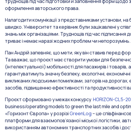
труднощів під час підготовки й заповнення форм щодо 
оформлення авторського права.
Налагодити комунікації з представниками установи, на 
швидко. Університет та керівник були зацікавлені у співп
знань між організаціями. Труднощів під час підписання 
триває і немає наразі жодних проблем чи непорозумінь.
Пан Андрій запевняє, що мети, яку він ставив перед фо
Та вважає, що проєкт має створити умови для безпечно
(інтелектуальної) мобільності для пасажирів і товарів, а
гарантуватимуть значну безпеку, екологічні, економічні
викликаних людськими помилками, заторів на дорогах,
засобів, підвищенню ефективності та продуктивності 
Проєкт сформовано у межах конкурсу
HORIZON-CL5-20
business/operating models to green the last mile and opt
«Горизонт Європа» у розрізі
GreenLog
– це співфінансо
платформи для взаємопов’язаної міської логістики, авт
використанням автономних транспортних засобів і дост