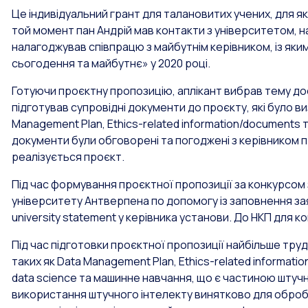
Це індивідуальний грант для талановитих учених, для я
той момент пан Андрій мав контакти з університетом, на
налагоджував співпрацю з майбутнім керівником, із яким
сьогодення та майбутнє» у 2020 році.
Готуючи проєктну пропозицію, аплікант вибрав тему до
підготував супровідні документи до проєкту, які було в
Management Plan, Ethics-related information/documents 
документи були обговорені та погоджені з керівником пр
реалізується проєкт.
Під час формування проєктної пропозиції за конкурсом
університету Антверпена по допомогу із заповнення зая
university statement у керівника установи. До НКП для 
Під час підготовки проєктної пропозиції найбільше тру
таких як Data Management Plan, Ethics-related informati
data science та машинне навчання, що є частиною штуч
використання штучного інтелекту винятково для обробл