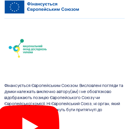
Фінансується Європейським Союзом. Висловлені погляди та
думки належать виключно автору(ам) і не обов'язково
відображають позицію Європейського Союзу чи
Європейської комісії. Ні Європейський Союз, ні орган, який
надав фінансування, не можуть бути притягнуті до
відповідальності за них.