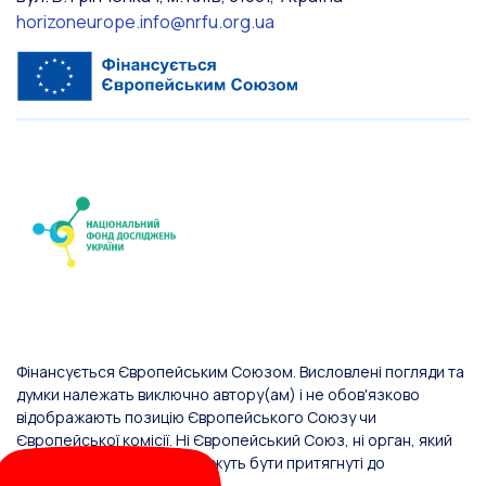
horizoneurope.info@nrfu.org.ua
Фінансується Європейським Союзом. Висловлені погляди та
думки належать виключно автору(ам) і не обов'язково
відображають позицію Європейського Союзу чи
Європейської комісії. Ні Європейський Союз, ні орган, який
надав фінансування, не можуть бути притягнуті до
відповідальності за них.