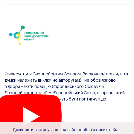
Фінансується Європейським Союзом. Висловлені погляди та
думки належать виключно автору(ам) і не обов'язково
відображають позицію Європейського Союзу чи
Європейської комісії. Ні Європейський Союз, ні орган, який
надав фінансування, не можуть бути притягнуті до
відповідальності за них.
Дозволити застосування на сайті необов'язкових файлів