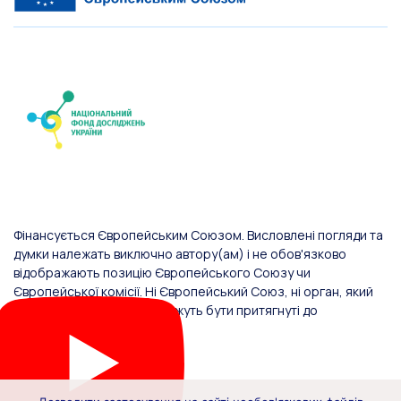
Фінансується Європейським Союзом. Висловлені погляди та
думки належать виключно автору(ам) і не обов'язково
відображають позицію Європейського Союзу чи
Європейської комісії. Ні Європейський Союз, ні орган, який
надав фінансування, не можуть бути притягнуті до
відповідальності за них.