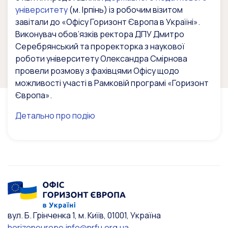
університету
(м. Ірпінь) із робочим візитом
завітали до «Офісу Горизонт Європа в Україні».
Виконувач обов’язків ректора ДПУ Дмитро
Серебрянський та проректорка з наукової
роботи університету Олександра Смірнова
провели розмову з фахівцями Офісу щодо
можливості участі в Рамковій програмі «Горизонт
Європа».
Детально про подію
вул. Б. Грінченка 1, м. Київ, 01001, Україна
horizoneurope.info@nrfu.org.ua