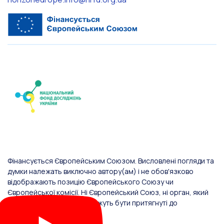
Фінансується Європейським Союзом. Висловлені погляди та
думки належать виключно автору(ам) і не обов'язково
відображають позицію Європейського Союзу чи
Європейської комісії. Ні Європейський Союз, ні орган, який
надав фінансування, не можуть бути притягнуті до
відповідальності за них.