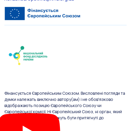
Фінансується Європейським Союзом. Висловлені погляди та
думки належать виключно автору(ам) і не обов'язково
відображають позицію Європейського Союзу чи
Європейської комісії. Ні Європейський Союз, ні орган, який
надав фінансування, не можуть бути притягнуті до
відповідальності за них.