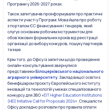
Програми у 2026-2027 роках.
Також запитувачів проінформували про практичні
аспекти участі у Програмі. Мова йшла про роботу
з порталом ЄС фінансування і тендерів, який
слугує основним робочим інструментом для
обов’язкових формальних кроків від реєстрації
організації до вибору конкурсів, пошуку партнерів
та інше.
Крім того, до Офісу із запитом щодо проведення
онлайн-консультування звернулися
представники
Білоцерківського національного
аграрного університету
. Заклад вищої освіти є
бенефіціаром проєкту Європейського інституту
інновацій та технологій у межах спеціалізованого
конкурсу для ЗВО «
EIT Higher Education Institutions
(HEI) Initiative Call for Proposals 2024
». Спеціалісти
Офісу докладно розповіли про правила оплати