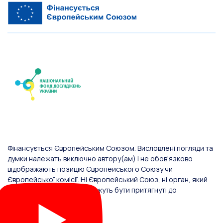
Фінансується Європейським Союзом. Висловлені погляди та
думки належать виключно автору(ам) і не обов'язково
відображають позицію Європейського Союзу чи
Європейської комісії. Ні Європейський Союз, ні орган, який
надав фінансування, не можуть бути притягнуті до
відповідальності за них.