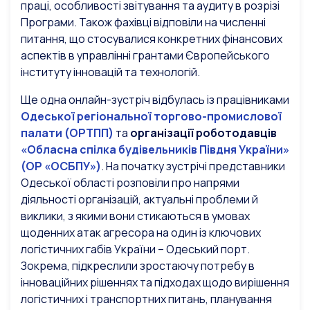
праці, особливості звітування та аудиту в розрізі
Програми. Також фахівці відповіли на численні
питання, що стосувалися конкретних фінансових
аспектів в управлінні грантами Європейського
інституту інновацій та технологій.
Ще одна онлайн-зустріч відбулась із працівниками
Одеської регіональної торгово-промислової
палати (ОРТПП)
та
організації роботодавців
«Обласна спілка будівельників Півдня України»
(ОР «ОСБПУ»)
. На початку зустрічі представники
Одеської області розповіли про напрями
діяльності організацій, актуальні проблеми й
виклики, з якими вони стикаються в умовах
щоденних атак агресора на один із ключових
логістичних габів України – Одеський порт.
Зокрема, підкреслили зростаючу потребу в
інноваційних рішеннях та підходах щодо вирішення
логістичних і транспортних питань, планування