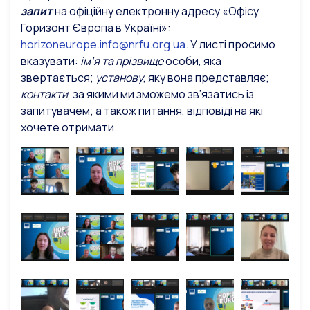
запит
на офіційну електронну адресу «Офісу
Горизонт Європа в Україні»:
horizoneurope.info@nrfu.org.ua
. У листі просимо
вказувати:
ім’я та прізвище
особи, яка
звертається;
установу
, яку вона представляє;
контакти
, за якими ми зможемо зв’язатись із
запитувачем; а також питання, відповіді на які
хочете отримати.