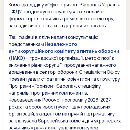
Команда відділу «Офіс Горизонт Європа в Україні»
НФДУ продовжує консультувати в онлайн-
форматі представників громадського сектору,
закладів вищої освіти та державних органів.
Так, фахівці відділу надали консультацію
представникам
Незалежного
антикорупційного комітету з питань оборони
(НАКО)
– громадської організації, метою якої є
зниження рівня корупції і просування належного
врядування в секторі оборони. Спеціалісти Офісу
презентували стратегічні орієнтири та структуру
Програми «Горизонт Європа», специфіку
напрямів і програмних компонентів,
нововведення Робочої програми у 2026-2027
роках та особливості участі для громадських
організацій, з акцентом на прямій підтримці, яку
запланувала Європейська комісія для українських
заявників у рамках актуальних конкурсів