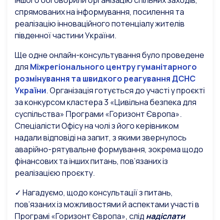
іншого обговорили організацію спільних заходів,
спрямованих на інформування, посилення та
реалізацію інноваційного потенціалу жителів
південної частини України.
Ще одне онлайн-консультування було проведене
для
Міжрегіонального центру гуманітарного
розмінування та швидкого реагування ДСНС
України
. Організація готується до участі у проєкті
за конкурсом кластера 3 «Цивільна безпека для
суспільства» Програми «Горизонт Європа».
Спеціалісти Офісу на чолі з його керівником
надали відповіді на запит, з якими звернулось
аварійно-рятувальне формування, зокрема щодо
фінансових та інших питань, пов’язаних із
реалізацією проєкту.
✓ Нагадуємо, щодо консультації з питань,
пов’язаних із можливостями й аспектами участі в
Програмі «Горизонт Європа», слід
надіслати