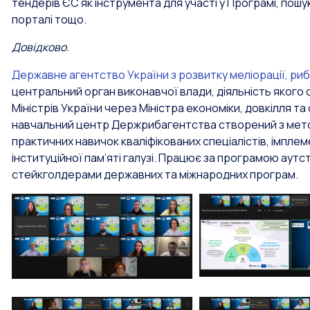
тендерів ЄС як інструмента для участі у Програмі, пошук
порталі тощо.
Довідково
.
Державне агентство України з розвитку меліорації, р
центральний орган виконавчої влади, діяльність якого
Міністрів України через Міністра економіки, довкілля т
навчальний центр Держрибагентства створений з мето
практичних навичок кваліфікованих спеціалістів, імплем
інституційної пам’яті галузі. Працює за програмою аутс
стейкголдерами державних та міжнародних програм.