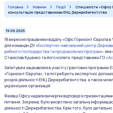
Головна
Новини
Події
Спеціалісти «Офісу 
консультацію представникам ЕНЦ Держрибагентства
19.09.2025
18 вересня працівники відділу «Офіс Горизонт Європа 
для команди ДУ «
Експертно-навчальний центр Державно
рибного господарства та продовольчих програм
», як
Станіслав Куценко та його колеги, представники ГО «
Ас
Запитувачі зацікавлені в участі у грантових програма
«Горизонт Європа», та потребують експертної допомог
розрізі діяльності ЕНЦ Держрибагентства, а також мож
українських організацій.
Фахівці Офісу надали вичерпні відповіді із презентаціям
питання. Зокрема, було висвітлено загальну інформацію
діяльності Держрибагенства. Крім того, було детально