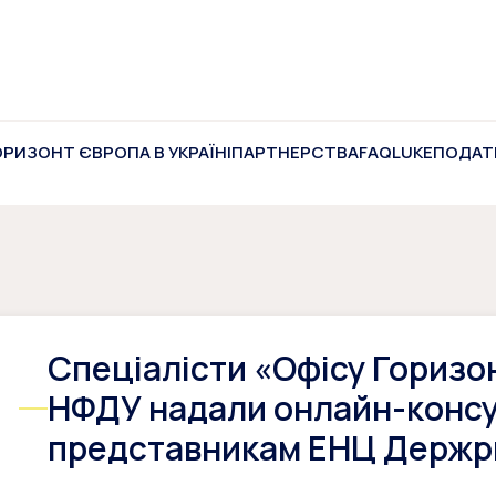
ОРИЗОНТ ЄВРОПА В УКРАЇНІ
ПАРТНЕРСТВА
FAQ
LUKE
ПОДАТ
Спеціалісти «Офісу Горизон
НФДУ надали онлайн-конс
представникам ЕНЦ Держр