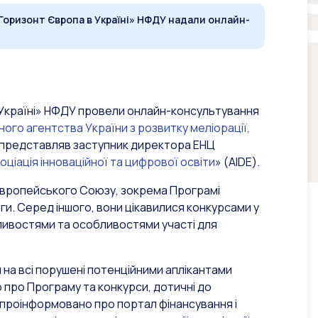
Горизонт Європа в Україні» НФДУ надали онлайн-
в Україні» НФДУ провели онлайн-консультування
го агентства України з розвитку меліорації,
е представляв заступник директора ЕНЦ
оціація інноваційної та цифрової освіти
» (АІDE).
х Європейського Союзу, зокрема Програмі
и. Серед іншого, вони цікавилися конкурсами у
ливостями та особливостями участі для
и на всі порушені потенційними аплікантами
 про Програму та конкурси, дотичні до
 проінформовано про портал фінансування і