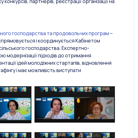
у конкурсів, партнерів, реєстрації організації на
ибного господарства та продовольчих програм
–
 спрямовується і координується Кабінетом
а сільського господарства. Експертно-
ю модернізації підходів до отримання
ентації ідей молодіжних стартапів, відновлення
тафінгу і має можливість виступати