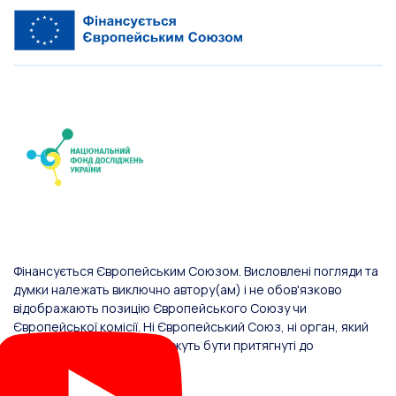
Фінансується Європейським Союзом. Висловлені погляди та
думки належать виключно автору(ам) і не обов'язково
відображають позицію Європейського Союзу чи
Європейської комісії. Ні Європейський Союз, ні орган, який
надав фінансування, не можуть бути притягнуті до
відповідальності за них.