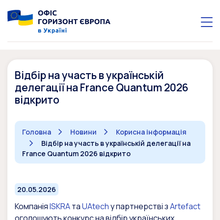
Відбір на участь в українській
делегації на France Quantum 2026
відкрито
Головна
Новини
Корисна інформація
Відбір на участь в українській делегації на
France Quantum 2026 відкрито
20.05.2026
Компанія
ISKRA
та
UAtech
у партнерстві з
Artefact
оголошують конкурс на відбір українських