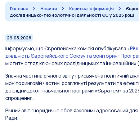
Головна
Новини
Корисна інформація
Європ
дослідницько-технологічної діяльності ЄС у 2025 році
29.05.2026
Інформуємо, що Європейська комісія опублікувала «
Річ
діяльність Європейського Союзу та моніторинг Програм
містить огляд ключових дослідницьких та інноваційних (
Значна частина річного звіту присвячена політичній дія
моніторинговій частині розглянуті результати та ефект
дослідницької і навчальної програми «Євратом» за 202
спрощення.
Річний звіт є юридично обов’язковим і адресований д
Ради.