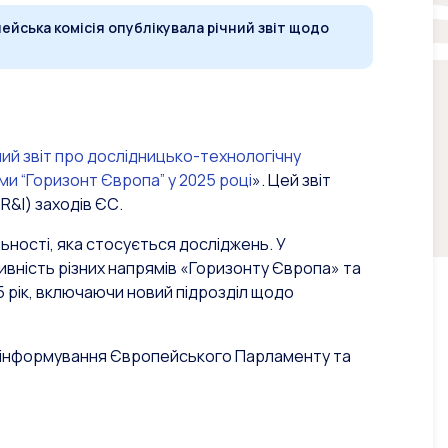
ейська комісія опублікувала річний звіт щодо
ний звіт про дослідницько-технологічну
и “Горизонт Європа” у 2025 році
». Цей звіт
R&I) заходів ЄС.
льності, яка стосується досліджень. У
ивність різних напрямів «Горизонту Європа» та
5 рік, включаючи новий підрозділ щодо
ля інформування Європейського Парламенту та