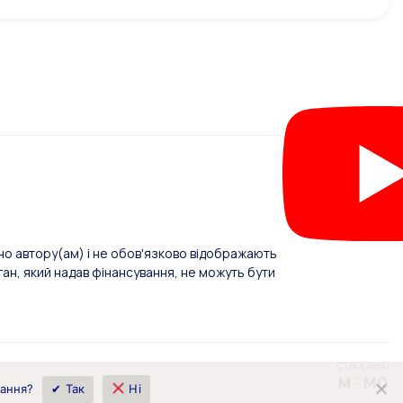
о автору(ам) і не обов'язково відображають
ан, який надав фінансування, не можуть бути
вання?
✔ Так
Ні