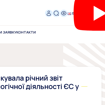
ENG
И ЗАЯВКУ
КОНТАКТИ
кувала річний звіт
гічної діяльності ЄС у