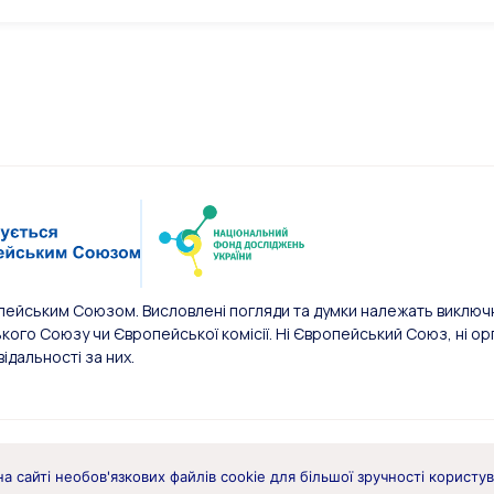
пейським Союзом. Висловлені погляди та думки належать виключн
ого Союзу чи Європейської комісії. Ні Європейський Союз, ні орг
відальності за них.
а сайті необов'язкових файлів cookie для більшої зручності користу