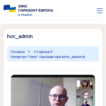
hor_admin
Головна
Сторінка 2"
itemprop="item">
Архівавтора:bhor_admin/b