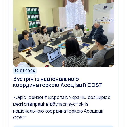
12.01.2024
Зустріч із національною
координаторкою Асоціації СOST
«Офіс Горизонт Європа в Україні» розширює
межі співпраці: відбулася зустріч із
національною координаторкою Асоціації
СOST.