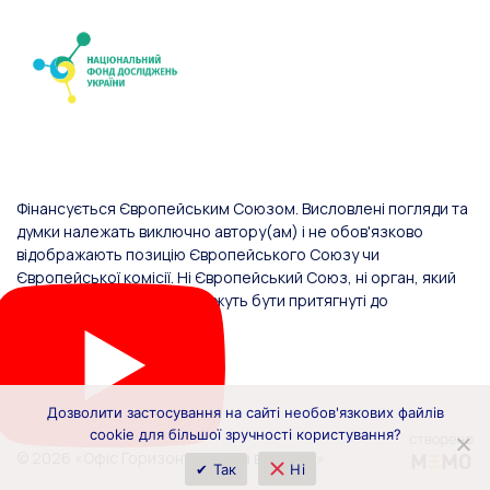
Фінансується Європейським Союзом. Висловлені погляди та
думки належать виключно автору(ам) і не обов'язково
відображають позицію Європейського Союзу чи
Європейської комісії. Ні Європейський Союз, ні орган, який
надав фінансування, не можуть бути притягнуті до
відповідальності за них.
Дозволити застосування на сайті необов'язкових файлів
cookie для більшої зручності користування?
© 2026 «Офіс Горизонт Європа в Україні»
✔ Так
Ні